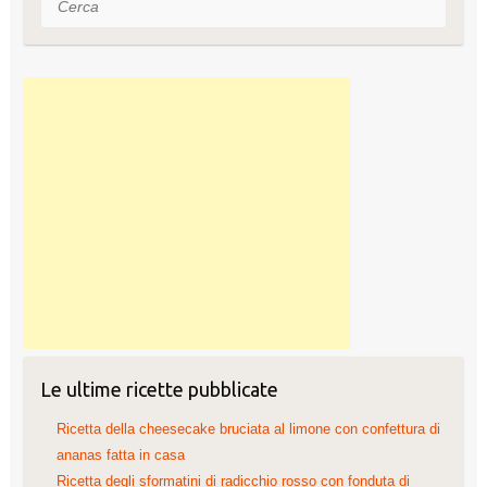
i
v
i
d
i
Le ultime ricette pubblicate
Ricetta della cheesecake bruciata al limone con confettura di
ananas fatta in casa
Ricetta degli sformatini di radicchio rosso con fonduta di