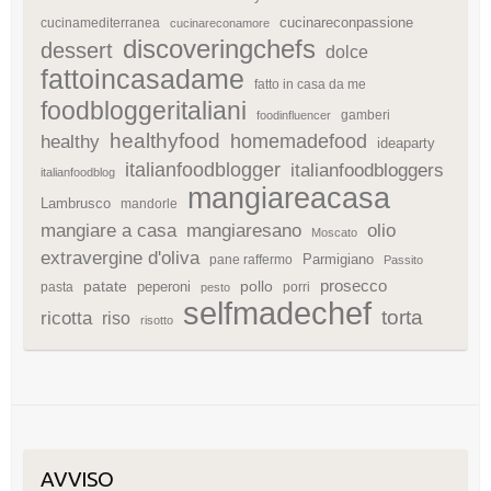
cucinareconpassione
cucinamediterranea
cucinareconamore
discoveringchefs
dessert
dolce
fattoincasadame
fatto in casa da me
foodbloggeritaliani
gamberi
foodinfluencer
healthyfood
homemadefood
healthy
ideaparty
italianfoodblogger
italianfoodbloggers
italianfoodblog
mangiareacasa
Lambrusco
mandorle
mangiare a casa
mangiaresano
olio
Moscato
extravergine d'oliva
Parmigiano
pane raffermo
Passito
patate
prosecco
peperoni
pollo
pasta
porri
pesto
selfmadechef
torta
ricotta
riso
risotto
AVVISO