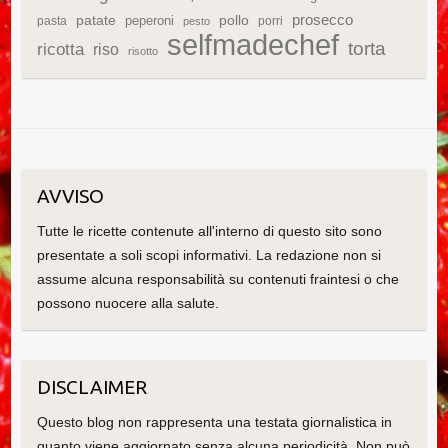
patate
prosecco
peperoni
pollo
pasta
porri
pesto
selfmadechef
torta
ricotta
riso
risotto
AVVISO
Tutte le ricette contenute all'interno di questo sito sono
presentate a soli scopi informativi. La redazione non si
assume alcuna responsabilità su contenuti fraintesi o che
possono nuocere alla salute.
DISCLAIMER
Questo blog non rappresenta una testata giornalistica in
quanto viene aggiornato senza alcuna periodicità. Non può