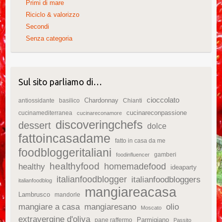
Primi di mare
Riciclo & valorizzo
Secondi
Senza categoria
Sul sito parliamo di…
cioccolato
Chardonnay
antiossidante
basilico
Chianti
cucinareconpassione
cucinamediterranea
cucinareconamore
discoveringchefs
dessert
dolce
fattoincasadame
fatto in casa da me
foodbloggeritaliani
gamberi
foodinfluencer
healthyfood
homemadefood
healthy
ideaparty
italianfoodblogger
italianfoodbloggers
italianfoodblog
mangiareacasa
Lambrusco
mandorle
mangiare a casa
mangiaresano
olio
Moscato
extravergine d'oliva
Parmigiano
pane raffermo
Passito