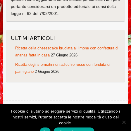
pertanto considerarsi un prodotto editoriale ai sensi della
legge n. 62 del 7/03/2001.
ULTIMI ARTICOLI
Ricetta della cheesecake bruciata al limone con confettura di
ananas fatta in casa
27 Giugno 2026
Ricetta degli sformatini di radicchio rosso con fonduta di
parmigiano
2 Giugno 2026
I cookie ci aiutano ad erogare servizi di qualità. Utilizzando i
Copyright © 2026
Le ricette di Cristina
. Tema di
Colorlib
Powered by
nostri servizi, l'utente accetta le nostre modalità d'uso dei
WordPress
cookie.
Ricette di Cristina. Non copiare grazie!