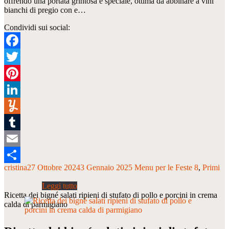
offrendo una portata grintosa e speciale, ottima da abbinare a vini
bianchi di pregio con e…
Condividi sui social:
Facebook
Twitter
Pinterest
LinkedIn
Yummly
Tumblr
Email
cristina
27 Ottobre 2024
3 Gennaio 2025
Menu per le Feste 8
Primi
Condividi
Ricetta dei bigné salati ripieni di stufato di pollo e porcini in crema
calda di parmigiano