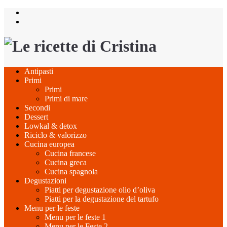
Salta
al
contenuto
Antipasti
Primi
Primi
Primi di mare
Secondi
Dessert
Lowkal & detox
Riciclo & valorizzo
Cucina europea
Cucina francese
Cucina greca
Cucina spagnola
Degustazioni
Piatti per degustazione olio d’oliva
Piatti per la degustazione del tartufo
Menu per le feste
Menu per le feste 1
Menu per le Feste 2