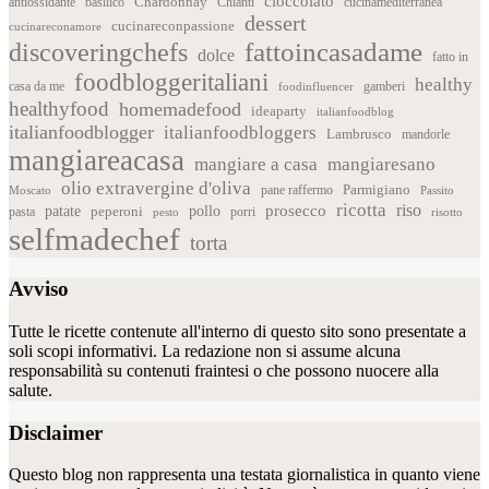
cioccolato
Chardonnay
antiossidante
basilico
Chianti
cucinamediterranea
dessert
cucinareconpassione
cucinareconamore
fattoincasadame
discoveringchefs
dolce
fatto in
foodbloggeritaliani
healthy
casa da me
foodinfluencer
gamberi
healthyfood
homemadefood
ideaparty
italianfoodblog
italianfoodblogger
italianfoodbloggers
Lambrusco
mandorle
mangiareacasa
mangiare a casa
mangiaresano
olio extravergine d'oliva
Parmigiano
pane raffermo
Moscato
Passito
ricotta
riso
patate
prosecco
pollo
pasta
peperoni
pesto
porri
risotto
selfmadechef
torta
Avviso
Tutte le ricette contenute all'interno di questo sito sono presentate a
soli scopi informativi. La redazione non si assume alcuna
responsabilità su contenuti fraintesi o che possono nuocere alla
salute.
Disclaimer
Questo blog non rappresenta una testata giornalistica in quanto viene