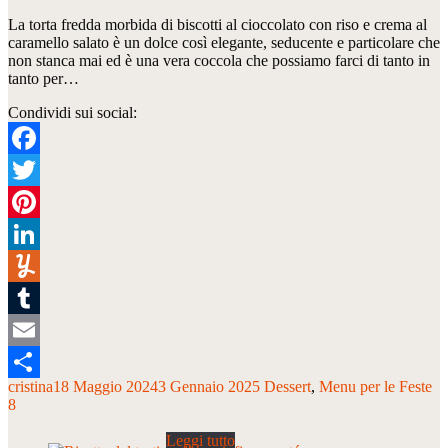
La torta fredda morbida di biscotti al cioccolato con riso e crema al
caramello salato è un dolce così elegante, seducente e particolare che
non stanca mai ed è una vera coccola che possiamo farci di tanto in
tanto per…
Condividi sui social:
Facebook
Twitter
Pinterest
LinkedIn
Yummly
Tumblr
Email
cristina
18 Maggio 2024
3 Gennaio 2025
Dessert
Menu per le Feste
Condividi
8