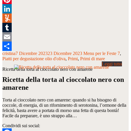
Pinterest
LinkedIn
Yummly
Tumblr
Email
cristina
7 Dicembre 2023
23 Dicembre 2023
Menu per le Feste 7
Condividi
Piatti per degustazione olio d'oliva
Primi
Primi di mare
Ricetta della torta al cioccolato nero con amarene
Ricetta della torta al cioccolato nero con
amarene
Torta al cioccolato nero con amarene: quando si ha bisogno di
coccole, di energia, di un rifornimento di serotonina, l’ormone della
felicità, basta avere a portata di morso una fetta di questa bontà!
Facile da preparare, è uno strappo alla…
Condividi sui social: