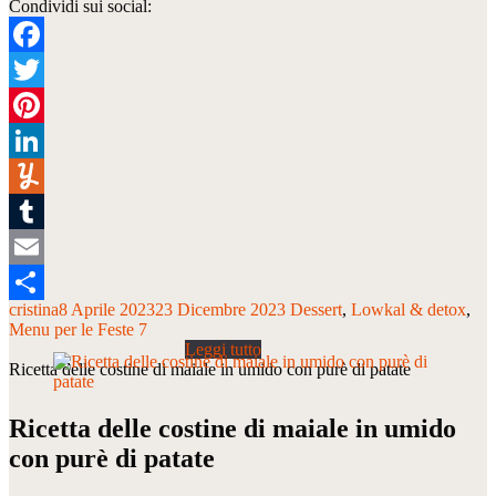
Condividi sui social:
Facebook
Twitter
Pinterest
LinkedIn
Yummly
Tumblr
Email
cristina
8 Aprile 2023
23 Dicembre 2023
Dessert
Lowkal & detox
Condividi
Menu per le Feste 7
Ricetta delle costine di maiale in umido con purè di patate
Ricetta delle costine di maiale in umido
con purè di patate