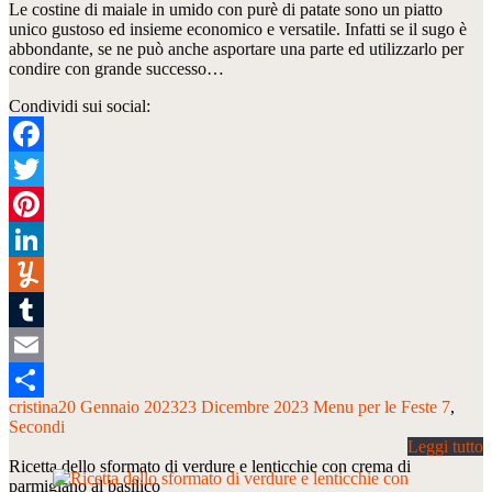
Le costine di maiale in umido con purè di patate sono un piatto
unico gustoso ed insieme economico e versatile. Infatti se il sugo è
abbondante, se ne può anche asportare una parte ed utilizzarlo per
condire con grande successo…
Condividi sui social:
Facebook
Twitter
Pinterest
LinkedIn
Yummly
Tumblr
Email
cristina
20 Gennaio 2023
23 Dicembre 2023
Menu per le Feste 7
Condividi
Secondi
Ricetta dello sformato di verdure e lenticchie con crema di
parmigiano al basilico