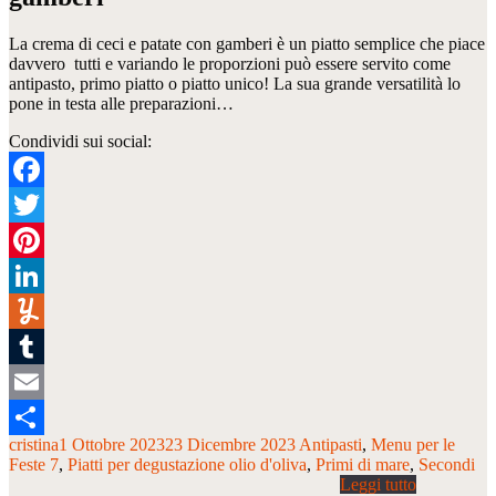
La crema di ceci e patate con gamberi è un piatto semplice che piace
davvero tutti e variando le proporzioni può essere servito come
antipasto, primo piatto o piatto unico! La sua grande versatilità lo
pone in testa alle preparazioni…
Condividi sui social:
Facebook
Twitter
Pinterest
LinkedIn
Yummly
Tumblr
Email
cristina
1 Ottobre 2023
23 Dicembre 2023
Antipasti
Menu per le
Condividi
Feste 7
Piatti per degustazione olio d'oliva
Primi di mare
Secondi