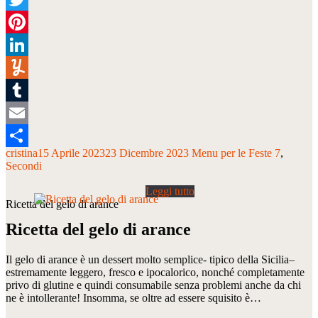
Twitter
Pinterest
LinkedIn
Yummly
Tumblr
Email
cristina
15 Aprile 2023
23 Dicembre 2023
Menu per le Feste 7
Condividi
Secondi
Ricetta del gelo di arance
Ricetta del gelo di arance
Il gelo di arance è un dessert molto semplice- tipico della Sicilia–
estremamente leggero, fresco e ipocalorico, nonché completamente
privo di glutine e quindi consumabile senza problemi anche da chi
ne è intollerante! Insomma, se oltre ad essere squisito è…