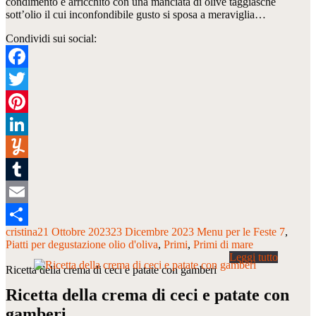
condimento è arricchito con una manciata di olive taggiasche
sott’olio il cui inconfondibile gusto si sposa a meraviglia…
Condividi sui social:
Facebook
Twitter
Pinterest
LinkedIn
Yummly
Tumblr
Email
cristina
21 Ottobre 2023
23 Dicembre 2023
Menu per le Feste 7
Condividi
Piatti per degustazione olio d'oliva
Primi
Primi di mare
Ricetta della crema di ceci e patate con gamberi
Ricetta della crema di ceci e patate con
gamberi