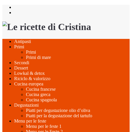
Salta
al
contenuto
Antipasti
Primi
Primi
Primi di mare
Secondi
Dessert
Lowkal & detox
Riciclo & valorizzo
Cucina europea
Cucina francese
Cucina greca
Cucina spagnola
Degustazioni
Piatti per degustazione olio d’oliva
Piatti per la degustazione del tartufo
Menu per le feste
Menu per le feste 1
Menu per le Feste 2