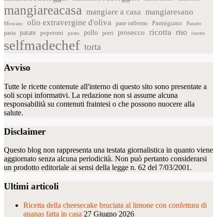
mangiareacasa
mangiare a casa
mangiaresano
olio extravergine d'oliva
Parmigiano
pane raffermo
Moscato
Passito
ricotta
riso
patate
prosecco
pollo
pasta
peperoni
pesto
porri
risotto
selfmadechef
torta
Avviso
Tutte le ricette contenute all'interno di questo sito sono presentate a
soli scopi informativi. La redazione non si assume alcuna
responsabilità su contenuti fraintesi o che possono nuocere alla
salute.
Disclaimer
Questo blog non rappresenta una testata giornalistica in quanto viene
aggiornato senza alcuna periodicità. Non può pertanto considerarsi
un prodotto editoriale ai sensi della legge n. 62 del 7/03/2001.
Ultimi articoli
Ricetta della cheesecake bruciata al limone con confettura di
ananas fatta in casa
27 Giugno 2026