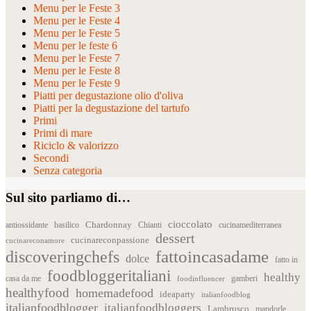
Menu per le Feste 3
Menu per le Feste 4
Menu per le Feste 5
Menu per le feste 6
Menu per le Feste 7
Menu per le Feste 8
Menu per le Feste 9
Piatti per degustazione olio d'oliva
Piatti per la degustazione del tartufo
Primi
Primi di mare
Riciclo & valorizzo
Secondi
Senza categoria
Sul sito parliamo di…
cioccolato
Chardonnay
antiossidante
basilico
Chianti
cucinamediterranea
dessert
cucinareconpassione
cucinareconamore
fattoincasadame
discoveringchefs
dolce
fatto in
foodbloggeritaliani
healthy
casa da me
foodinfluencer
gamberi
healthyfood
homemadefood
ideaparty
italianfoodblog
italianfoodblogger
italianfoodbloggers
Lambrusco
mandorle