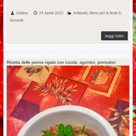
a
wi
nt
n
u
u
m
o
c
tt
er
k
m
m
ail
n
cristina
24 Aprile 2022
Antipasti
Menu per le feste 6
Secondi
e
er
e
e
m
bl
di
b
st
dI
ly
r
vi
o
n
di
o
k
Ricetta delle penne rigate con rucola, sgombri, pomodori
ciliegini, bottarga e pinoli