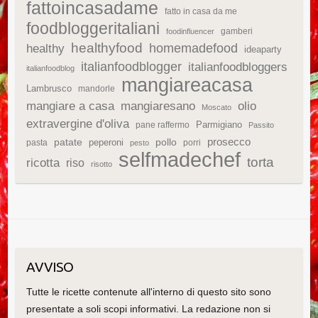
fattoincasadame
fatto in casa da me
foodbloggeritaliani
gamberi
foodinfluencer
healthyfood
homemadefood
healthy
ideaparty
italianfoodblogger
italianfoodbloggers
italianfoodblog
mangiareacasa
Lambrusco
mandorle
mangiare a casa
mangiaresano
olio
Moscato
extravergine d'oliva
Parmigiano
pane raffermo
Passito
patate
prosecco
peperoni
pollo
pasta
porri
pesto
selfmadechef
torta
ricotta
riso
risotto
AVVISO
Tutte le ricette contenute all'interno di questo sito sono
presentate a soli scopi informativi. La redazione non si