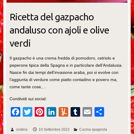
Ricetta del gazpacho
andaluso con ajoli e olive
verdi
Il gazpacho è una crema fredda di pomodoro, cetriolo e
peperone tipica della Spagna e in particolare dell’Andalusia.
Nasce fin dai tempi dell’invasione araba, poi si evolve con
l’aggiunta di verdure come piatto contadino e povero ma,
come tante cose,…
Condividi sui social:
F
T
Pi
Li
Y
T
E
C
a
wi
nt
n
u
u
m
o
c
tt
er
k
m
m
ail
n
cristina
10 Settembre 2022
Cucina spagnola