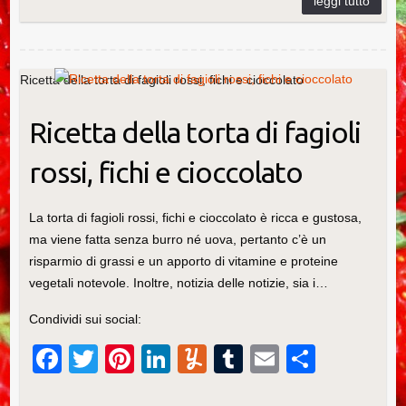
o
n
di
o
k
Ricetta della torta di fagioli rossi, fichi e cioccolato
Ricetta della torta di fagioli
rossi, fichi e cioccolato
La torta di fagioli rossi, fichi e cioccolato è ricca e gustosa,
ma viene fatta senza burro né uova, pertanto c’è un
risparmio di grassi e un apporto di vitamine e proteine
vegetali notevole. Inoltre, notizia delle notizie, sia i…
Condividi sui social:
F
T
Pi
Li
Y
T
E
C
a
wi
nt
n
u
u
m
o