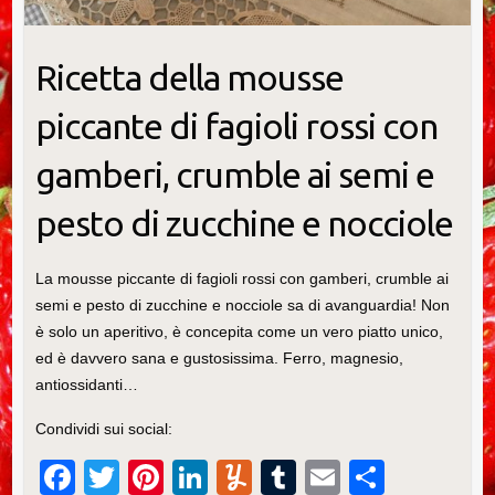
Ricetta della mousse
piccante di fagioli rossi con
gamberi, crumble ai semi e
pesto di zucchine e nocciole
La mousse piccante di fagioli rossi con gamberi, crumble ai
semi e pesto di zucchine e nocciole sa di avanguardia! Non
è solo un aperitivo, è concepita come un vero piatto unico,
ed è davvero sana e gustosissima. Ferro, magnesio,
antiossidanti…
Condividi sui social:
F
T
Pi
Li
Y
T
E
C