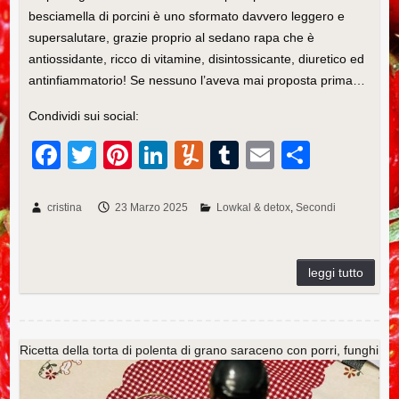
besciamella di porcini è uno sformato davvero leggero e
supersalutare, grazie proprio al sedano rapa che è
antiossidante, ricco di vitamine, disintossicante, diuretico ed
antinfiammatorio! Se nessuno l’aveva mai proposta prima…
Condividi sui social:
F
T
Pi
Li
Y
T
E
C
a
wi
nt
n
u
u
m
o
c
tt
er
k
m
m
ail
n
cristina
23 Marzo 2025
Lowkal & detox
Secondi
e
er
e
e
m
bl
di
b
st
dI
ly
r
vi
o
n
di
o
k
Ricetta della torta di polenta di grano saraceno con porri, funghi
e mascarpone