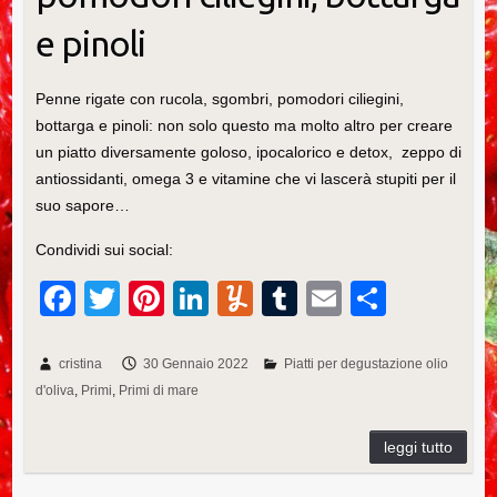
e pinoli
Penne rigate con rucola, sgombri, pomodori ciliegini,
bottarga e pinoli: non solo questo ma molto altro per creare
un piatto diversamente goloso, ipocalorico e detox, zeppo di
antiossidanti, omega 3 e vitamine che vi lascerà stupiti per il
suo sapore…
Condividi sui social:
F
T
Pi
Li
Y
T
E
C
a
wi
nt
n
u
u
m
o
c
tt
er
k
m
m
ail
n
cristina
30 Gennaio 2022
Piatti per degustazione olio
d'oliva
Primi
Primi di mare
e
er
e
e
m
bl
di
b
st
dI
ly
r
vi
o
n
di