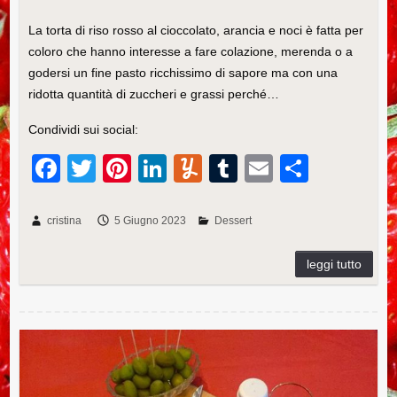
La torta di riso rosso al cioccolato, arancia e noci è fatta per
coloro che hanno interesse a fare colazione, merenda o a
godersi un fine pasto ricchissimo di sapore ma con una
ridotta quantità di zuccheri e grassi perché…
Condividi sui social:
F
T
Pi
Li
Y
T
E
C
a
wi
nt
n
u
u
m
o
c
tt
er
k
m
m
ail
n
cristina
5 Giugno 2023
Dessert
e
er
e
e
m
bl
di
b
st
dI
ly
r
vi
o
n
di
o
Ricetta del gazpacho andaluso con ajoli e olive verdi
k