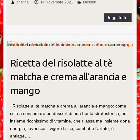
c
tt
er
k
m
m
ail
n
cristina
14 Novembre 2021
Dessert
e
er
e
e
m
bl
di
b
st
dI
ly
r
vi
o
n
di
o
Ricetta del risolatte al tè matcha e crema all’arancia e mango
k
Ricetta del risolatte al tè
matcha e crema all’arancia e
mango
Risolatte al tè matcha e crema all’arancia e mango: come
si fa a consumare un dessert di una bontà stratosferica, ed
insieme ricchissimo di vitamine, che rilassa ma insieme dona
energia, favorisce il vigore fisico, combatte l’artrite, è
antiage,…