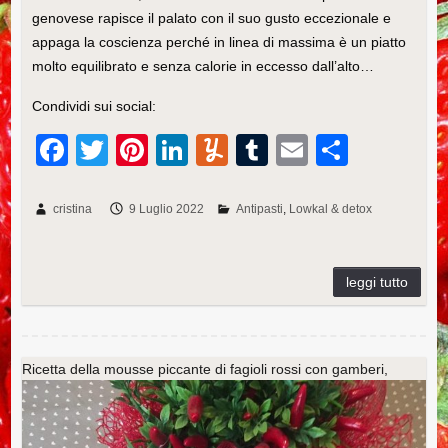
genovese rapisce il palato con il suo gusto eccezionale e
appaga la coscienza perché in linea di massima è un piatto
molto equilibrato e senza calorie in eccesso dall’alto…
Condividi sui social:
F
T
Pi
Li
Y
T
E
C
a
wi
nt
n
u
u
m
o
c
tt
er
k
m
m
ail
n
cristina
9 Luglio 2022
Antipasti
Lowkal & detox
e
er
e
e
m
bl
di
b
st
dI
ly
r
vi
o
n
di
o
k
Ricetta della mousse piccante di fagioli rossi con gamberi,
crumble ai semi e pesto di zucchine e nocciole