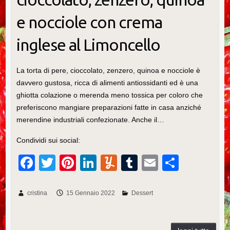
e nocciole con crema
inglese al Limoncello
La torta di pere, cioccolato, zenzero, quinoa e nocciole è
davvero gustosa, ricca di alimenti antiossidanti ed è una
ghiotta colazione o merenda meno tossica per coloro che
preferiscono mangiare preparazioni fatte in casa anziché
merendine industriali confezionate. Anche il…
Condividi sui social:
F
T
Pi
Li
Y
T
E
C
a
wi
nt
n
u
u
m
o
c
tt
er
k
m
m
ail
n
cristina
15 Gennaio 2022
Dessert
e
er
e
e
m
bl
di
b
st
dI
ly
r
vi