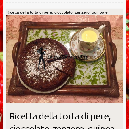
o
k
Ricetta della torta di pere, cioccolato, zenzero, quinoa e
nocciole con crema inglese al Limoncello
Ricetta della torta di pere,
cioccolato, zenzero, quinoa