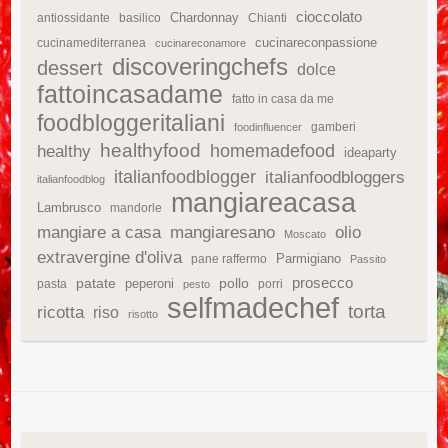
cioccolato
Chardonnay
antiossidante
basilico
Chianti
cucinareconpassione
cucinamediterranea
cucinareconamore
discoveringchefs
dessert
dolce
fattoincasadame
fatto in casa da me
foodbloggeritaliani
gamberi
foodinfluencer
healthyfood
homemadefood
healthy
ideaparty
italianfoodblogger
italianfoodbloggers
italianfoodblog
mangiareacasa
Lambrusco
mandorle
mangiare a casa
mangiaresano
olio
Moscato
extravergine d'oliva
Parmigiano
pane raffermo
Passito
patate
prosecco
peperoni
pollo
pasta
porri
pesto
selfmadechef
torta
ricotta
riso
risotto