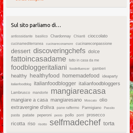
Sul sito parliamo di…
cioccolato
Chardonnay
antiossidante
basilico
Chianti
cucinareconpassione
cucinamediterranea
cucinareconamore
discoveringchefs
dessert
dolce
fattoincasadame
fatto in casa da me
foodbloggeritaliani
gamberi
foodinfluencer
healthyfood
homemadefood
healthy
ideaparty
italianfoodblogger
italianfoodbloggers
italianfoodblog
mangiareacasa
Lambrusco
mandorle
mangiare a casa
mangiaresano
olio
Moscato
extravergine d'oliva
Parmigiano
pane raffermo
Passito
patate
prosecco
peperoni
pollo
pasta
porri
pesto
selfmadechef
torta
ricotta
riso
risotto