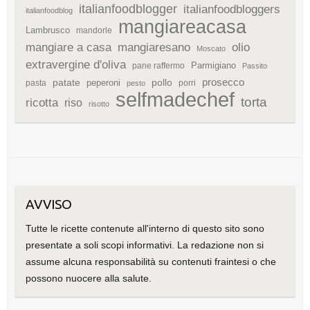
italianfoodblogger
italianfoodbloggers
italianfoodblog
mangiareacasa
Lambrusco
mandorle
mangiare a casa
mangiaresano
olio
Moscato
extravergine d'oliva
Parmigiano
pane raffermo
Passito
patate
prosecco
peperoni
pollo
pasta
porri
pesto
selfmadechef
torta
ricotta
riso
risotto
AVVISO
Tutte le ricette contenute all'interno di questo sito sono
presentate a soli scopi informativi. La redazione non si
assume alcuna responsabilità su contenuti fraintesi o che
possono nuocere alla salute.