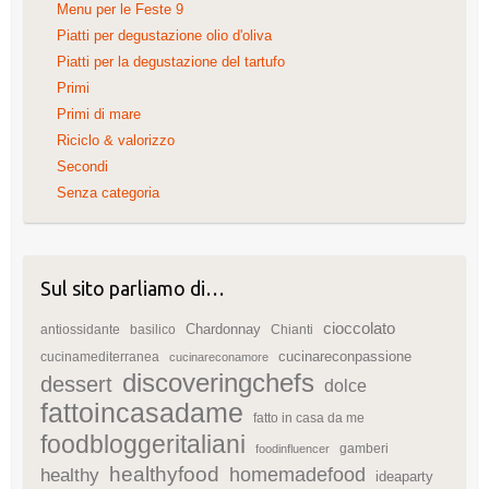
Menu per le Feste 9
Piatti per degustazione olio d'oliva
Piatti per la degustazione del tartufo
Primi
Primi di mare
Riciclo & valorizzo
Secondi
Senza categoria
Sul sito parliamo di…
cioccolato
Chardonnay
antiossidante
basilico
Chianti
cucinareconpassione
cucinamediterranea
cucinareconamore
discoveringchefs
dessert
dolce
fattoincasadame
fatto in casa da me
foodbloggeritaliani
gamberi
foodinfluencer
healthyfood
homemadefood
healthy
ideaparty