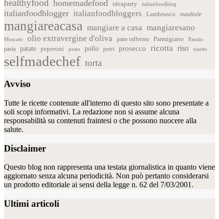
healthyfood
homemadefood
ideaparty
italianfoodblog
italianfoodblogger
italianfoodbloggers
Lambrusco
mandorle
mangiareacasa
mangiare a casa
mangiaresano
olio extravergine d'oliva
Parmigiano
pane raffermo
Moscato
Passito
ricotta
riso
patate
prosecco
pollo
pasta
peperoni
pesto
porri
risotto
selfmadechef
torta
Avviso
Tutte le ricette contenute all'interno di questo sito sono presentate a
soli scopi informativi. La redazione non si assume alcuna
responsabilità su contenuti fraintesi o che possono nuocere alla
salute.
Disclaimer
Questo blog non rappresenta una testata giornalistica in quanto viene
aggiornato senza alcuna periodicità. Non può pertanto considerarsi
un prodotto editoriale ai sensi della legge n. 62 del 7/03/2001.
Ultimi articoli