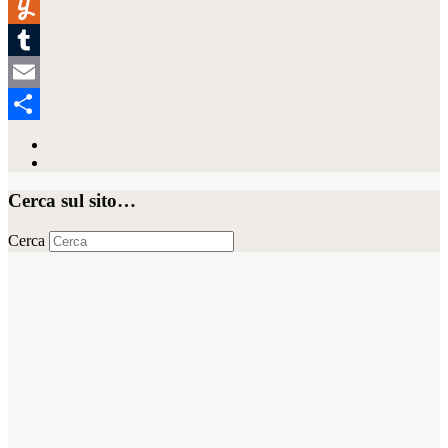
LinkedIn
Yummly
Tumblr
Email
Condividi
Cerca sul sito…
Cerca