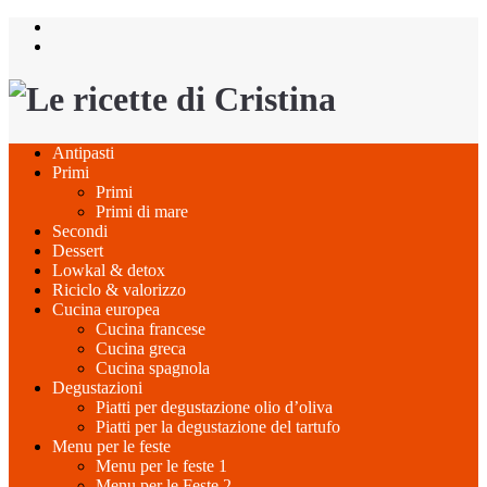
Salta
al
contenuto
Antipasti
Primi
Primi
Primi di mare
Secondi
Dessert
Lowkal & detox
Riciclo & valorizzo
Cucina europea
Cucina francese
Cucina greca
Cucina spagnola
Degustazioni
Piatti per degustazione olio d’oliva
Piatti per la degustazione del tartufo
Menu per le feste
Menu per le feste 1
Menu per le Feste 2