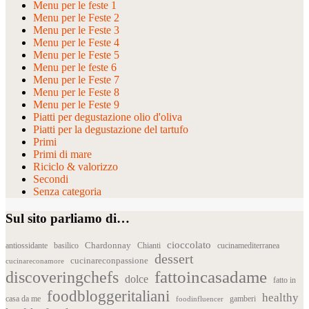
Menu per le feste 1
Menu per le Feste 2
Menu per le Feste 3
Menu per le Feste 4
Menu per le Feste 5
Menu per le feste 6
Menu per le Feste 7
Menu per le Feste 8
Menu per le Feste 9
Piatti per degustazione olio d'oliva
Piatti per la degustazione del tartufo
Primi
Primi di mare
Riciclo & valorizzo
Secondi
Senza categoria
Sul sito parliamo di…
cioccolato
Chardonnay
antiossidante
basilico
Chianti
cucinamediterranea
dessert
cucinareconpassione
cucinareconamore
fattoincasadame
discoveringchefs
dolce
fatto in
foodbloggeritaliani
healthy
casa da me
foodinfluencer
gamberi