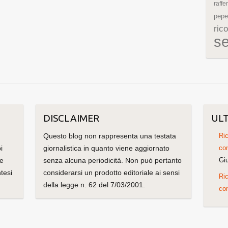
raffe
pepe
rico
s
DISCLAIMER
ULT
Questo blog non rappresenta una testata
Ric
i
giornalistica in quanto viene aggiornato
con
me
senza alcuna periodicità. Non può pertanto
Gi
tesi
considerarsi un prodotto editoriale ai sensi
Ric
della legge n. 62 del 7/03/2001.
con