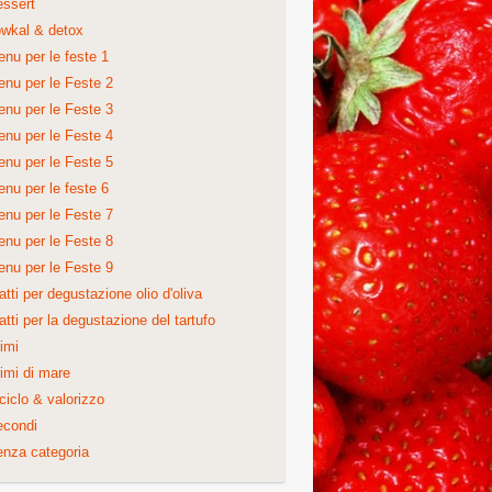
ssert
wkal & detox
nu per le feste 1
nu per le Feste 2
nu per le Feste 3
nu per le Feste 4
nu per le Feste 5
nu per le feste 6
nu per le Feste 7
nu per le Feste 8
nu per le Feste 9
atti per degustazione olio d'oliva
atti per la degustazione del tartufo
imi
imi di mare
ciclo & valorizzo
econdi
nza categoria