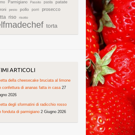
patate
Parmigiano
rmo
pasta
Passito
prosecco
roni
pollo
porri
pesto
tta
riso
risotto
elfmadechef
torta
IMI ARTICOLI
etta della cheesecake bruciata al limone
 confettura di ananas fatta in casa
27
ugno 2026
etta degli sformatini di radicchio rosso
 fonduta di parmigiano
2 Giugno 2026