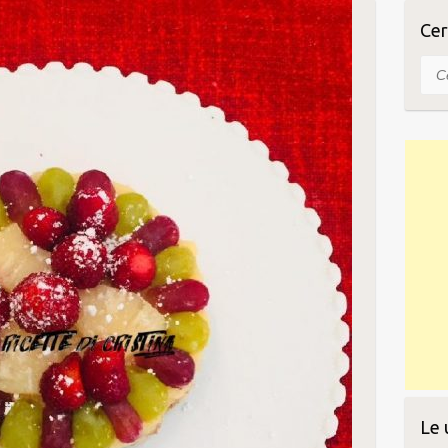
n uva e fragole
Cer
Cer
Le 