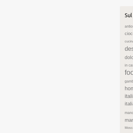
Sul
antio
cioc
cuci
de
dol
in c
fo
gamb
ho
ita
ita
mand
man
Mosc