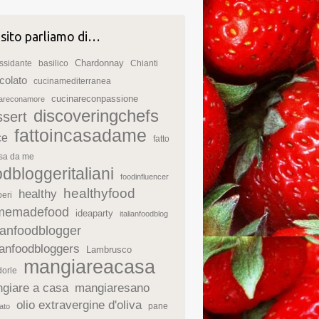
 sito parliamo di…
Chardonnay
ssidante
basilico
Chianti
colato
cucinamediterranea
cucinareconpassione
nareconamore
discoveringchefs
ssert
fattoincasadame
ce
fatto
asa da me
odbloggeritaliani
foodinfluencer
healthyfood
healthy
eri
memadefood
ideaparty
italianfoodblog
lianfoodblogger
lianfoodbloggers
Lambrusco
mangiareacasa
orle
giare a casa
mangiaresano
olio extravergine d'oliva
pane
ato