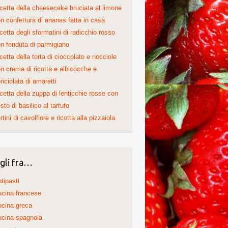
cetta della cheesecake bruciata al limone
n confettura di ananas fatta in casa
cetta degli sformatini di radicchio rosso
n fonduta di parmigiano
cetta della torta di cioccolato e nocciole
n crema di ricotta e albicocche e
riciolata di amaretti
cetta della zuppa di lenticchie rosse con
sto di basilico al tartufo
rtini di cavolfiore e ricotta alla pizzaiola
gli fra…
tipasti
cina francese
cina greca
cina spagnola