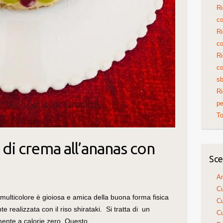
Ri
co
Ri
co
Ri
co
sb
Ri
pe
To
a di crema all’ananas con
Sce
An
Cu
 multicolore è gioiosa e amica della buona forma fisica
Cu
e realizzata con il riso shirataki. Si tratta di un
Cu
mente a calorie zero. Questo…