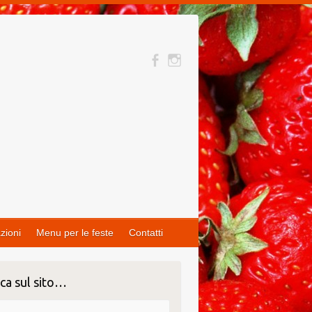
zioni
Menu per le feste
Contatti
ca sul sito…
ca