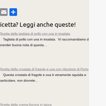
T
E
C
u
m
o
ricetta? Leggi anche queste!
m
ail
n
bl
di
Ricetta della tagliata di pollo con uva in insalata
Tagliata di pollo con uva in insalata. Vi raccomandiamo di
r
vi
prender buona nota di questa…
di
Ricetta della crostata di fragole e uva con riduzione di Porto
Questa crostata di fragole e uva è veramente squisita e
particolare, non dovrete…
Ricetta della crema Aurora in tazza