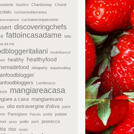
Chardonnay
ssidante
basilico
Chianti
colato
cucinamediterranea
cucinareconpassione
nareconamore
discoveringchefs
ssert
fattoincasadame
ce
fatto
asa da me
odbloggeritaliani
foodinfluencer
healthyfood
healthy
eri
memadefood
ideaparty
italianfoodblog
lianfoodblogger
lianfoodbloggers
Lambrusco
mangiareacasa
orle
giare a casa
mangiaresano
olio extravergine d'oliva
pane
ato
patate
Parmigiano
rmo
pasta
Passito
prosecco
roni
pollo
porri
pesto
tta
riso
risotto