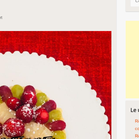
rt
Le 
Ri
co
Ri