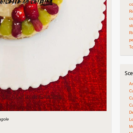
co
Ri
co
sb
Ri
pe
To
Sce
An
Cu
Cu
Cu
De
agole
Lo
Me