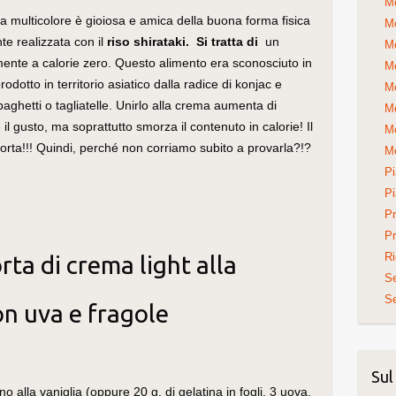
Me
ta multicolore è gioiosa e amica della buona forma fisica
Me
te realizzata con il
riso shirataki. Si tratta di
un
Me
mente a calorie zero. Questo alimento era sconosciuto in
Me
odotto in territorio asiatico dalla radice di konjac e
Me
aghetti o tagliatelle. Unirlo alla crema aumenta di
Me
l gusto, ma soprattutto smorza il contenuto in calorie! Il
Me
torta!!! Quindi, perché non corriamo subito a provarla?!?
Me
Pi
Pi
Pr
Pr
Ri
orta di crema light alla
S
Se
on uva e fragole
Sul
o alla vaniglia (oppure 20 g. di gelatina in fogli, 3 uova,