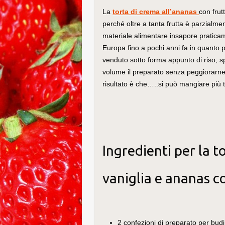
La
torta di crema all’ananas
con frut
perché oltre a tanta frutta è parzialmen
materiale alimentare insapore pratica
Europa fino a pochi anni fa in quanto pr
venduto sotto forma appunto di riso, sp
volume il preparato senza peggiorarne i
risultato è che…..si può mangiare più 
Ingredienti per la t
vaniglia e ananas c
2 confezioni di preparato per budin