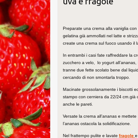
uva e fragole
Preparate una crema alla vaniglia con l
gelatina già ammollati nel latte e stri
create una crema sul fuoco usando il la
In entrambi i casi fate raffreddare la cr
zucchero a velo, lo yogurt all’ananas, i
tranne due fette scolato bene dal liqui
cercando di non smontarla troppo.
Macinate grossolanamente i biscotti e
stampo con cerniera da 22/24 cm.già co
anche le pareti.
Versate la crema all’ananas e mettete
l’ananas ostacola la solidificazione.
Nel frattempo pulite e lavate
fragole
e