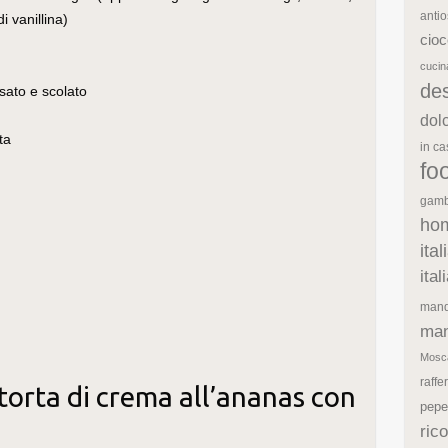
antio
i vanillina)
cioc
cuci
de
ssato e scolato
dol
ta
in c
fo
gamb
ho
ita
ita
mand
man
Mosc
raffe
torta di crema all’ananas con
pepe
rico