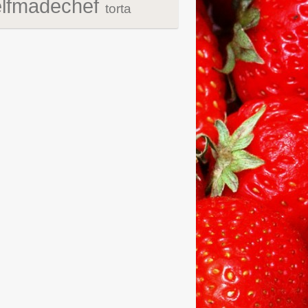
elfmadechef
torta