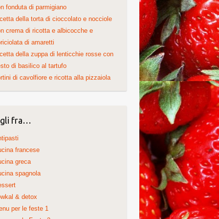
n fonduta di parmigiano
cetta della torta di cioccolato e nocciole
n crema di ricotta e albicocche e
riciolata di amaretti
cetta della zuppa di lenticchie rosse con
sto di basilico al tartufo
rtini di cavolfiore e ricotta alla pizzaiola
gli fra…
tipasti
cina francese
cina greca
cina spagnola
ssert
wkal & detox
nu per le feste 1