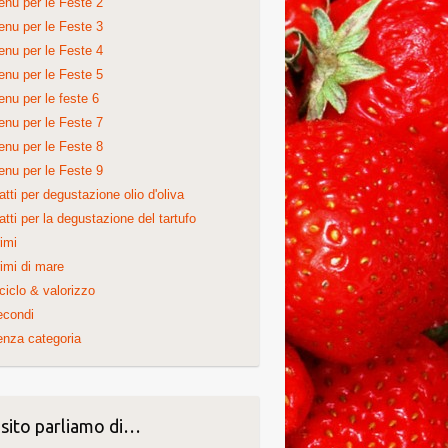
nu per le Feste 2
nu per le Feste 3
nu per le Feste 4
nu per le Feste 5
nu per le feste 6
nu per le Feste 7
nu per le Feste 8
nu per le Feste 9
atti per degustazione olio d'oliva
atti per la degustazione del tartufo
imi
imi di mare
ciclo & valorizzo
econdi
nza categoria
 sito parliamo di…