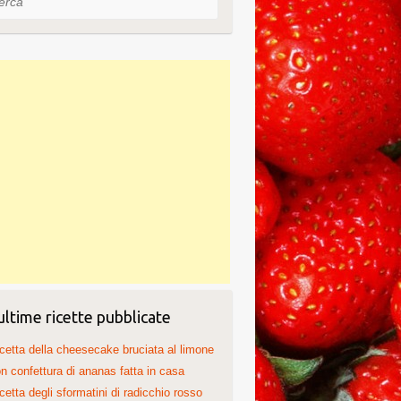
ultime ricette pubblicate
cetta della cheesecake bruciata al limone
n confettura di ananas fatta in casa
cetta degli sformatini di radicchio rosso