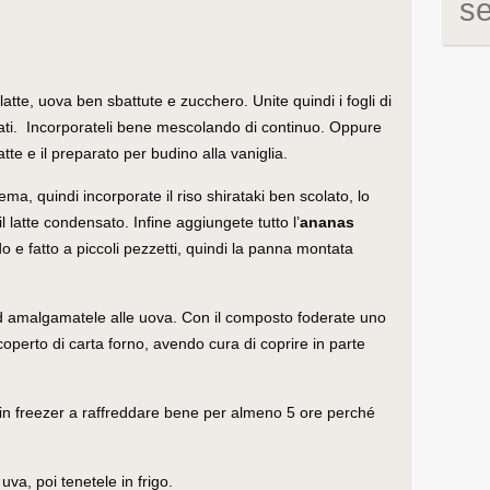
s
atte, uova ben sbattute e zucchero. Unite quindi i fogli di
zzati. Incorporateli bene mescolando di continuo. Oppure
tte e il preparato per budino alla vaniglia.
ema, quindi incorporate il riso shirataki ben scolato, lo
l latte condensato. Infine aggiungete tutto l’
ananas
do e fatto a piccoli pezzetti, quindi la panna montata
d amalgamatele alle uova. Con il composto foderate uno
perto di carta forno, avendo cura di coprire in parte
 in freezer a raffreddare bene per almeno 5 ore perché
 uva, poi tenetele in frigo.