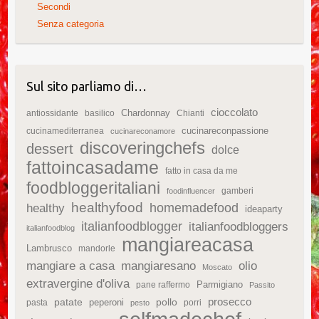
Secondi
Senza categoria
Sul sito parliamo di…
cioccolato
Chardonnay
antiossidante
basilico
Chianti
cucinareconpassione
cucinamediterranea
cucinareconamore
discoveringchefs
dessert
dolce
fattoincasadame
fatto in casa da me
foodbloggeritaliani
gamberi
foodinfluencer
healthyfood
homemadefood
healthy
ideaparty
italianfoodblogger
italianfoodbloggers
italianfoodblog
mangiareacasa
Lambrusco
mandorle
mangiare a casa
mangiaresano
olio
Moscato
extravergine d'oliva
Parmigiano
pane raffermo
Passito
patate
prosecco
peperoni
pollo
pasta
porri
pesto