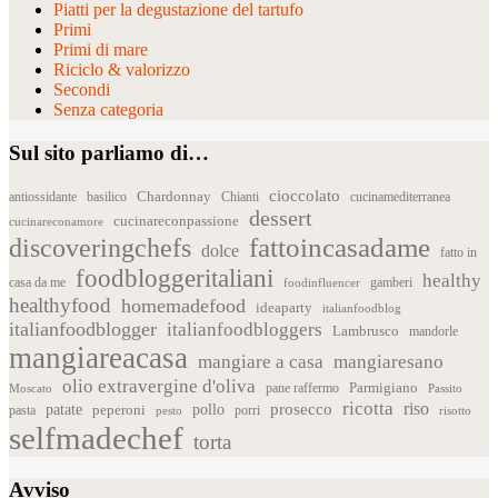
Piatti per la degustazione del tartufo
Primi
Primi di mare
Riciclo & valorizzo
Secondi
Senza categoria
Sul sito parliamo di…
cioccolato
Chardonnay
antiossidante
basilico
Chianti
cucinamediterranea
dessert
cucinareconpassione
cucinareconamore
fattoincasadame
discoveringchefs
dolce
fatto in
foodbloggeritaliani
healthy
casa da me
foodinfluencer
gamberi
healthyfood
homemadefood
ideaparty
italianfoodblog
italianfoodblogger
italianfoodbloggers
Lambrusco
mandorle
mangiareacasa
mangiare a casa
mangiaresano
olio extravergine d'oliva
Parmigiano
pane raffermo
Moscato
Passito
ricotta
riso
patate
prosecco
pollo
pasta
peperoni
pesto
porri
risotto
selfmadechef
torta
Avviso