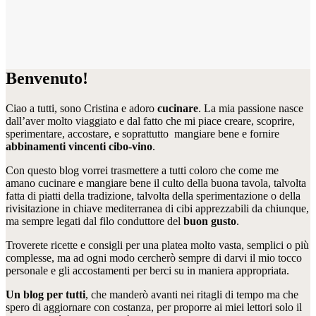
Benvenuto!
Ciao a tutti, sono Cristina e adoro
cucinare
. La mia passione nasce
dall’aver molto viaggiato e dal fatto che mi piace creare, scoprire,
sperimentare, accostare, e soprattutto mangiare bene e fornire
abbinamenti vincenti cibo-vino
.
Con questo blog vorrei trasmettere a tutti coloro che come me
amano cucinare e mangiare bene il culto della buona tavola, talvolta
fatta di piatti della tradizione, talvolta della sperimentazione o della
rivisitazione in chiave mediterranea di cibi apprezzabili da chiunque,
ma sempre legati dal filo conduttore del
buon gusto
.
Troverete ricette e consigli per una platea molto vasta, semplici o più
complesse, ma ad ogni modo cercherò sempre di darvi il mio tocco
personale e gli accostamenti per berci su in maniera appropriata.
Un blog per tutti
, che manderò avanti nei ritagli di tempo ma che
spero di aggiornare con costanza, per proporre ai miei lettori solo il