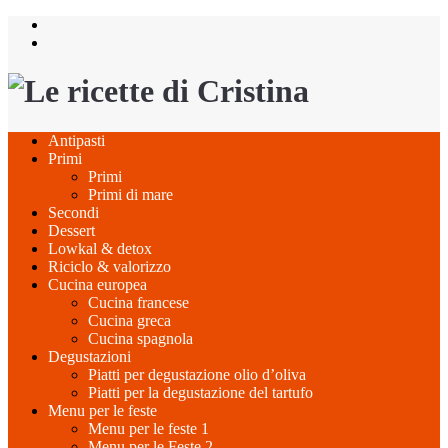
Salta
al
contenuto
Antipasti
Primi
Primi
Primi di mare
Secondi
Dessert
Lowkal & detox
Riciclo & valorizzo
Cucina europea
Cucina francese
Cucina greca
Cucina spagnola
Degustazioni
Piatti per degustazione olio d’oliva
Piatti per la degustazione del tartufo
Menu per le feste
Menu per le feste 1
Menu per le Feste 2