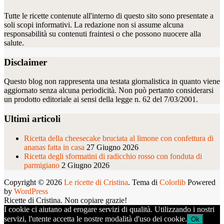
Tutte le ricette contenute all'interno di questo sito sono presentate a
soli scopi informativi. La redazione non si assume alcuna
responsabilità su contenuti fraintesi o che possono nuocere alla
salute.
Disclaimer
Questo blog non rappresenta una testata giornalistica in quanto viene
aggiornato senza alcuna periodicità. Non può pertanto considerarsi
un prodotto editoriale ai sensi della legge n. 62 del 7/03/2001.
Ultimi articoli
Ricetta della cheesecake bruciata al limone con confettura di
ananas fatta in casa
27 Giugno 2026
Ricetta degli sformatini di radicchio rosso con fonduta di
parmigiano
2 Giugno 2026
Copyright © 2026
Le ricette di Cristina
. Tema di
Colorlib
Powered
by
WordPress
Ricette di Cristina. Non copiare grazie!
I cookie ci aiutano ad erogare servizi di qualità. Utilizzando i nostri
servizi, l'utente accetta le nostre modalità d'uso dei cookie.
Ok