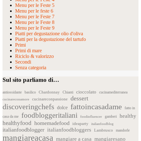
Menu per le Feste 5
Menu per le feste 6
Menu per le Feste 7
Menu per le Feste 8
Menu per le Feste 9
Piatti per degustazione olio d'oliva
Piatti per la degustazione del tartufo
Primi
Primi di mare
Riciclo & valorizzo
Secondi
Senza categoria
Sul sito parliamo di…
cioccolato
Chardonnay
antiossidante
basilico
Chianti
cucinamediterranea
dessert
cucinareconpassione
cucinareconamore
fattoincasadame
discoveringchefs
dolce
fatto in
foodbloggeritaliani
healthy
casa da me
foodinfluencer
gamberi
healthyfood
homemadefood
ideaparty
italianfoodblog
italianfoodblogger
italianfoodbloggers
Lambrusco
mandorle
mangiareacasa
mangiare a casa
mangiaresano