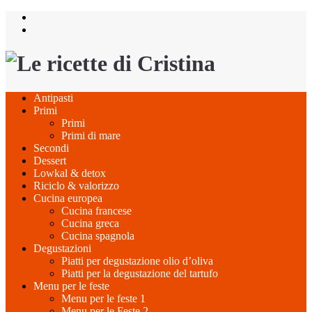
Salta
al
contenuto
Antipasti
Primi
Primi
Primi di mare
Secondi
Dessert
Lowkal & detox
Riciclo & valorizzo
Cucina europea
Cucina francese
Cucina greca
Cucina spagnola
Degustazioni
Piatti per degustazione olio d’oliva
Piatti per la degustazione del tartufo
Menu per le feste
Menu per le feste 1
Menu per le Feste 2