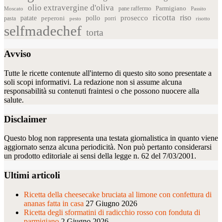
olio extravergine d'oliva
Parmigiano
pane raffermo
Moscato
Passito
ricotta
riso
patate
prosecco
pollo
pasta
peperoni
pesto
porri
risotto
selfmadechef
torta
Avviso
Tutte le ricette contenute all'interno di questo sito sono presentate a
soli scopi informativi. La redazione non si assume alcuna
responsabilità su contenuti fraintesi o che possono nuocere alla
salute.
Disclaimer
Questo blog non rappresenta una testata giornalistica in quanto viene
aggiornato senza alcuna periodicità. Non può pertanto considerarsi
un prodotto editoriale ai sensi della legge n. 62 del 7/03/2001.
Ultimi articoli
Ricetta della cheesecake bruciata al limone con confettura di
ananas fatta in casa
27 Giugno 2026
Ricetta degli sformatini di radicchio rosso con fonduta di
parmigiano
2 Giugno 2026