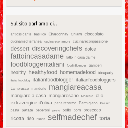
Sul sito parliamo di…
cioccolato
Chardonnay
antiossidante
basilico
Chianti
cucinareconpassione
cucinamediterranea
cucinareconamore
discoveringchefs
dessert
dolce
fattoincasadame
fatto in casa da me
foodbloggeritaliani
gamberi
foodinfluencer
healthyfood
homemadefood
healthy
ideaparty
italianfoodblogger
italianfoodbloggers
italianfoodblog
mangiareacasa
Lambrusco
mandorle
mangiare a casa
mangiaresano
olio
Moscato
extravergine d'oliva
Parmigiano
pane raffermo
Passito
patate
prosecco
peperoni
pollo
pasta
porri
pesto
selfmadechef
torta
ricotta
riso
risotto