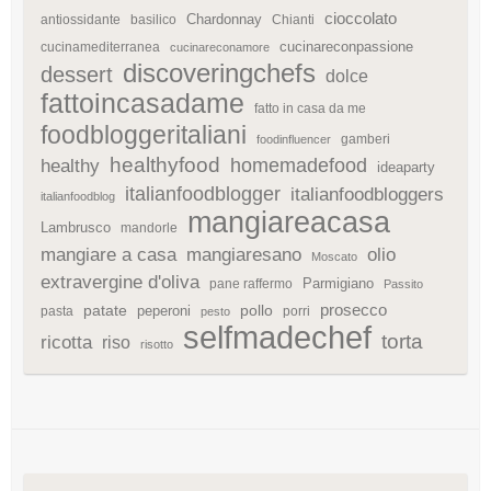
cioccolato
Chardonnay
antiossidante
basilico
Chianti
cucinareconpassione
cucinamediterranea
cucinareconamore
discoveringchefs
dessert
dolce
fattoincasadame
fatto in casa da me
foodbloggeritaliani
gamberi
foodinfluencer
healthyfood
homemadefood
healthy
ideaparty
italianfoodblogger
italianfoodbloggers
italianfoodblog
mangiareacasa
Lambrusco
mandorle
mangiare a casa
mangiaresano
olio
Moscato
extravergine d'oliva
Parmigiano
pane raffermo
Passito
patate
prosecco
peperoni
pollo
pasta
porri
pesto
selfmadechef
torta
ricotta
riso
risotto