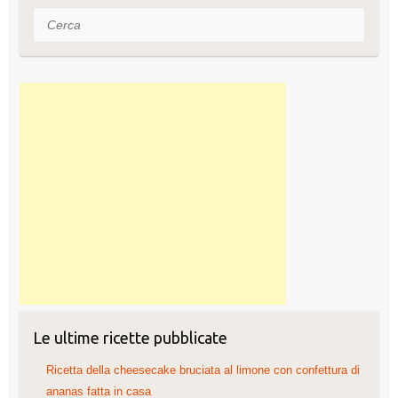
i
Cerca
v
i
d
i
Le ultime ricette pubblicate
Ricetta della cheesecake bruciata al limone con confettura di
ananas fatta in casa