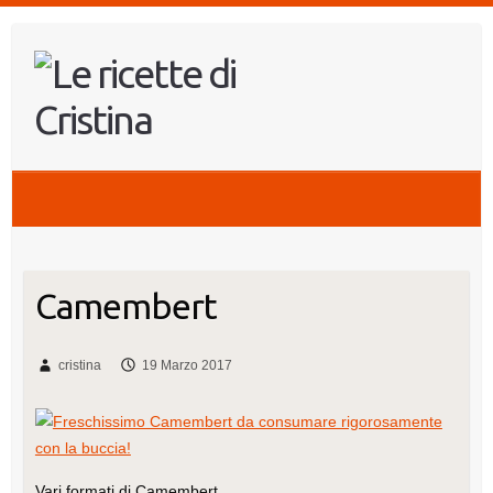
Salta
al
contenuto
Camembert
cristina
19 Marzo 2017
Vari formati di Camembert