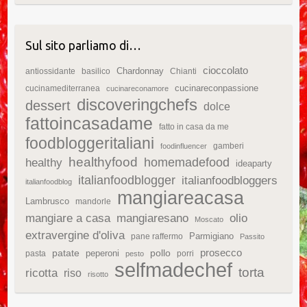
Sul sito parliamo di…
cioccolato
Chardonnay
antiossidante
basilico
Chianti
cucinareconpassione
cucinamediterranea
cucinareconamore
discoveringchefs
dessert
dolce
fattoincasadame
fatto in casa da me
foodbloggeritaliani
gamberi
foodinfluencer
healthyfood
homemadefood
healthy
ideaparty
italianfoodblogger
italianfoodbloggers
italianfoodblog
mangiareacasa
Lambrusco
mandorle
mangiare a casa
mangiaresano
olio
Moscato
extravergine d'oliva
Parmigiano
pane raffermo
Passito
patate
prosecco
peperoni
pollo
pasta
porri
pesto
selfmadechef
torta
ricotta
riso
risotto