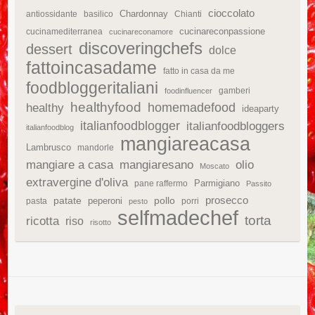
cioccolato
Chardonnay
antiossidante
basilico
Chianti
cucinareconpassione
cucinamediterranea
cucinareconamore
discoveringchefs
dessert
dolce
fattoincasadame
fatto in casa da me
foodbloggeritaliani
gamberi
foodinfluencer
healthyfood
homemadefood
healthy
ideaparty
italianfoodblogger
italianfoodbloggers
italianfoodblog
mangiareacasa
Lambrusco
mandorle
mangiare a casa
mangiaresano
olio
Moscato
extravergine d'oliva
Parmigiano
pane raffermo
Passito
patate
prosecco
peperoni
pollo
pasta
porri
pesto
selfmadechef
torta
ricotta
riso
risotto