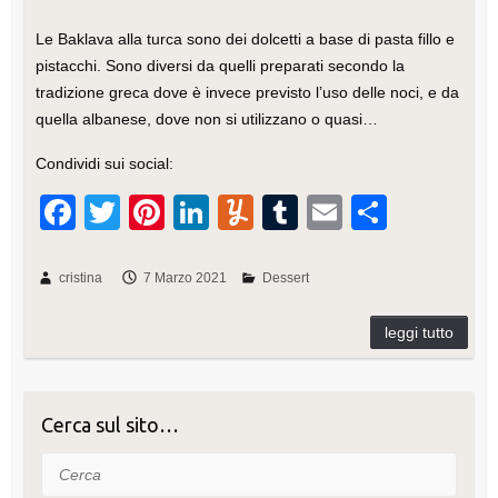
Le Baklava alla turca sono dei dolcetti a base di pasta fillo e
pistacchi. Sono diversi da quelli preparati secondo la
tradizione greca dove è invece previsto l’uso delle noci, e da
quella albanese, dove non si utilizzano o quasi…
Condividi sui social:
F
T
Pi
Li
Y
T
E
C
a
wi
nt
n
u
u
m
o
c
tt
er
k
m
m
ail
n
cristina
7 Marzo 2021
Dessert
e
er
e
e
m
bl
di
b
st
dI
ly
r
vi
o
n
di
o
Cerca sul sito…
k
Cerca