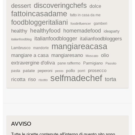
discoveringchefs
dessert
dolce
fattoincasadame
fatto in casa da me
foodbloggeritaliani
gamberi
foodinfluencer
healthyfood
homemadefood
healthy
ideaparty
italianfoodblogger
italianfoodbloggers
italianfoodblog
mangiareacasa
Lambrusco
mandorle
mangiare a casa
mangiaresano
olio
Moscato
extravergine d'oliva
Parmigiano
pane raffermo
Passito
patate
prosecco
peperoni
pollo
pasta
porri
pesto
selfmadechef
torta
ricotta
riso
risotto
AVVISO
Tutte le ricette contenute all'interno di questo sito sono