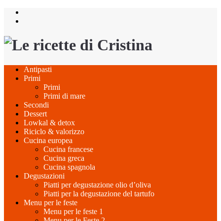
Salta
al
contenuto
Antipasti
Primi
Primi
Primi di mare
Secondi
Dessert
Lowkal & detox
Riciclo & valorizzo
Cucina europea
Cucina francese
Cucina greca
Cucina spagnola
Degustazioni
Piatti per degustazione olio d’oliva
Piatti per la degustazione del tartufo
Menu per le feste
Menu per le feste 1
Menu per le Feste 2