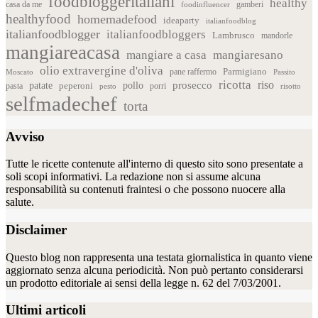
foodbloggeritaliani
healthy
casa da me
foodinfluencer
gamberi
healthyfood
homemadefood
ideaparty
italianfoodblog
italianfoodblogger
italianfoodbloggers
Lambrusco
mandorle
mangiareacasa
mangiare a casa
mangiaresano
olio extravergine d'oliva
Parmigiano
pane raffermo
Moscato
Passito
ricotta
riso
patate
prosecco
pollo
pasta
peperoni
pesto
porri
risotto
selfmadechef
torta
Avviso
Tutte le ricette contenute all'interno di questo sito sono presentate a
soli scopi informativi. La redazione non si assume alcuna
responsabilità su contenuti fraintesi o che possono nuocere alla
salute.
Disclaimer
Questo blog non rappresenta una testata giornalistica in quanto viene
aggiornato senza alcuna periodicità. Non può pertanto considerarsi
un prodotto editoriale ai sensi della legge n. 62 del 7/03/2001.
Ultimi articoli