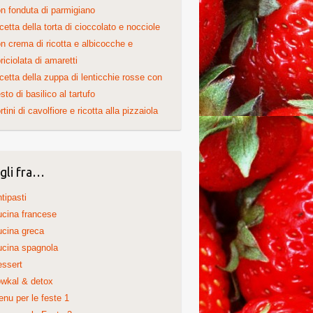
n fonduta di parmigiano
cetta della torta di cioccolato e nocciole
n crema di ricotta e albicocche e
riciolata di amaretti
cetta della zuppa di lenticchie rosse con
sto di basilico al tartufo
rtini di cavolfiore e ricotta alla pizzaiola
gli fra…
tipasti
cina francese
cina greca
cina spagnola
ssert
wkal & detox
nu per le feste 1