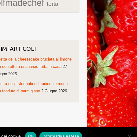
elfmadechef
torta
IMI ARTICOLI
etta della cheesecake bruciata al limone
 confettura di ananas fatta in casa
27
ugno 2026
etta degli sformatini di radicchio rosso
 fonduta di parmigiano
2 Giugno 2026
Ricette di Cristina. Non copiare grazie!
o dei cookie.
Ok
Informativa estesa