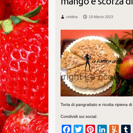
mango e scorza di
cristina
19 Marzo 2023
Torta di pangrattato e ricotta ripiena 
Condividi sui social:
F
T
Pi
Li
Y