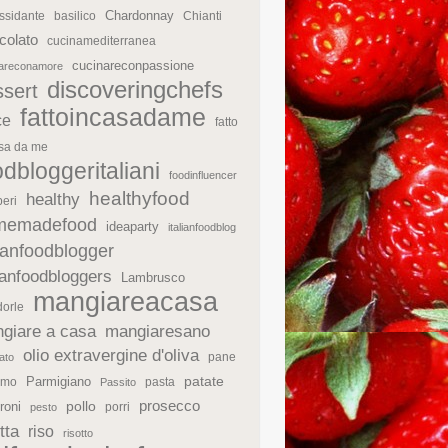
Chardonnay
ssidante
basilico
Chianti
colato
cucinamediterranea
cucinareconpassione
nareconamore
discoveringchefs
ssert
fattoincasadame
ce
fatto
asa da me
odbloggeritaliani
foodinfluencer
healthyfood
healthy
eri
memadefood
ideaparty
italianfoodblog
lianfoodblogger
lianfoodbloggers
Lambrusco
mangiareacasa
orle
giare a casa
mangiaresano
olio extravergine d'oliva
pane
ato
patate
Parmigiano
rmo
pasta
Passito
prosecco
roni
pollo
porri
pesto
tta
riso
risotto