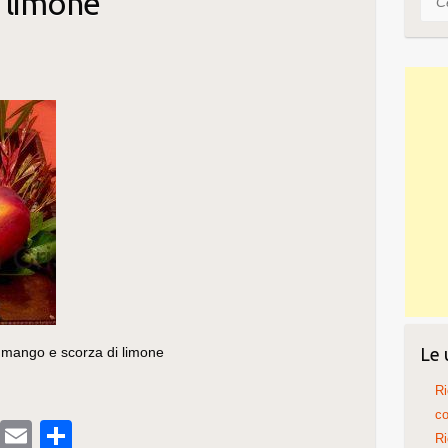
 limone
di mango e scorza di limone
Le 
Ri
co
T
E
C
Ri