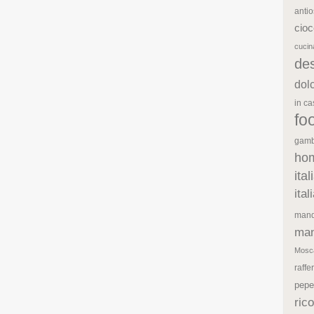
antio
cioc
cuci
de
dol
in c
fo
gamb
ho
ita
ita
mand
man
Mosc
raffe
pepe
rico