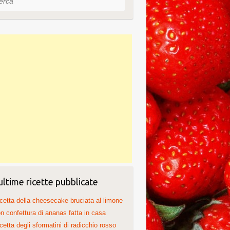
ultime ricette pubblicate
cetta della cheesecake bruciata al limone
n confettura di ananas fatta in casa
cetta degli sformatini di radicchio rosso