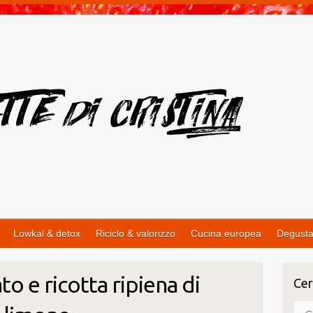
Lowkal & detox
Riciclo & valorizzo
Cucina europea
Degusta
to e ricotta ripiena di
Cer
Cer