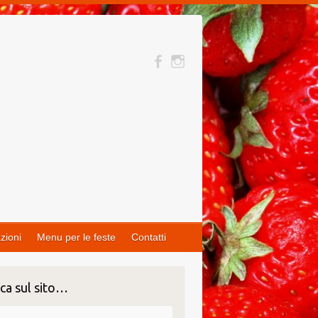
zioni
Menu per le feste
Contatti
ca sul sito…
ca