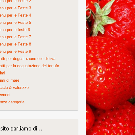
nu per le Feste 2
nu per le Feste 3
nu per le Feste 4
nu per le Feste 5
nu per le feste 6
nu per le Feste 7
nu per le Feste 8
nu per le Feste 9
atti per degustazione olio d'oliva
atti per la degustazione del tartufo
imi
imi di mare
ciclo & valorizzo
econdi
nza categoria
 sito parliamo di…