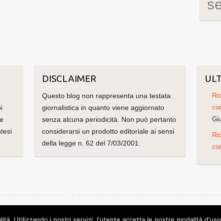
s
DISCLAIMER
ULT
Questo blog non rappresenta una testata
Ric
i
giornalistica in quanto viene aggiornato
con
me
senza alcuna periodicità. Non può pertanto
Gi
tesi
considerarsi un prodotto editoriale ai sensi
Ric
della legge n. 62 del 7/03/2001.
con
olorlib
Powered by
WordPress
lità. Utilizzando i nostri servizi, l'utente accetta le nostre modalità d'us