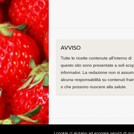
AVVISO
Tutte le ricette contenute all'interno di
questo sito sono presentate a soli scop
informativi. La redazione non si assu
alcuna responsabilità su contenuti frain
o che possono nuocere alla salute.
Copyright © 2026
Le ricette di Cristina
. Tema di
C
I cookie ci aiutano ad erogare servizi di qua