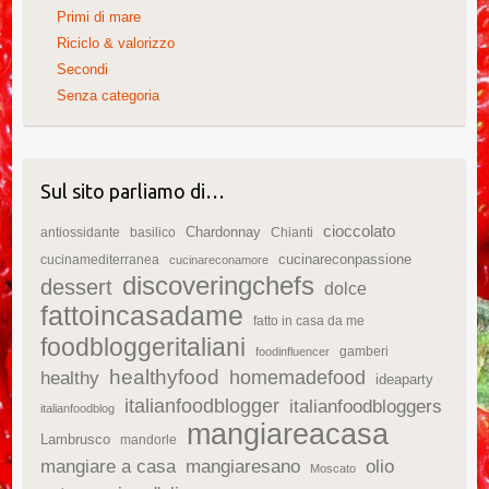
Primi di mare
Riciclo & valorizzo
Secondi
Senza categoria
Sul sito parliamo di…
cioccolato
Chardonnay
antiossidante
basilico
Chianti
cucinareconpassione
cucinamediterranea
cucinareconamore
discoveringchefs
dessert
dolce
fattoincasadame
fatto in casa da me
foodbloggeritaliani
gamberi
foodinfluencer
healthyfood
homemadefood
healthy
ideaparty
italianfoodblogger
italianfoodbloggers
italianfoodblog
mangiareacasa
Lambrusco
mandorle
mangiare a casa
mangiaresano
olio
Moscato