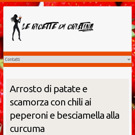
Salta
al
contenuto
Arrosto di patate e
scamorza con chili ai
peperoni e besciamella alla
curcuma