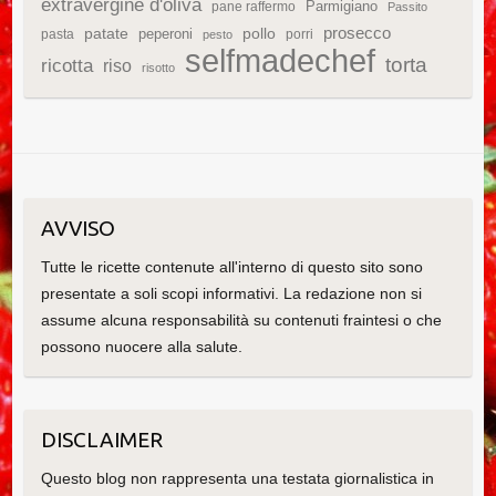
extravergine d'oliva
Parmigiano
pane raffermo
Passito
patate
prosecco
peperoni
pollo
pasta
porri
pesto
selfmadechef
torta
ricotta
riso
risotto
AVVISO
Tutte le ricette contenute all'interno di questo sito sono
presentate a soli scopi informativi. La redazione non si
assume alcuna responsabilità su contenuti fraintesi o che
possono nuocere alla salute.
DISCLAIMER
Questo blog non rappresenta una testata giornalistica in