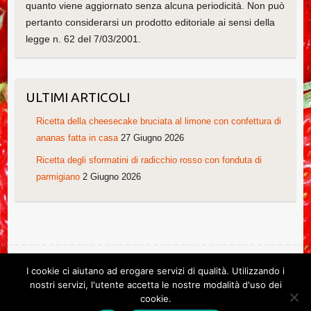
quanto viene aggiornato senza alcuna periodicità. Non può
pertanto considerarsi un prodotto editoriale ai sensi della
legge n. 62 del 7/03/2001.
ULTIMI ARTICOLI
Ricetta della cheesecake bruciata al limone con confettura di
ananas fatta in casa
27 Giugno 2026
Ricetta degli sformatini di radicchio rosso con fonduta di
parmigiano
2 Giugno 2026
I cookie ci aiutano ad erogare servizi di qualità. Utilizzando i
Copyright © 2026
Le ricette di Cristina
. Tema di
Colorlib
Powered by
nostri servizi, l'utente accetta le nostre modalità d'uso dei
WordPress
cookie.