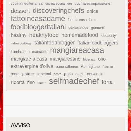
cucinareconpassione
cucinamediterranea
cucinareconamore
discoveringchefs
dessert
dolce
fattoincasadame
fatto in casa da me
foodbloggeritaliani
gamberi
foodinfluencer
healthyfood
homemadefood
healthy
ideaparty
italianfoodblogger
italianfoodbloggers
italianfoodblog
mangiareacasa
Lambrusco
mandorle
mangiare a casa
mangiaresano
olio
Moscato
extravergine d'oliva
Parmigiano
pane raffermo
Passito
patate
prosecco
peperoni
pollo
pasta
porri
pesto
selfmadechef
torta
ricotta
riso
risotto
AVVISO