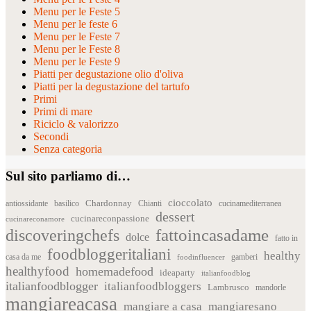
Menu per le Feste 5
Menu per le feste 6
Menu per le Feste 7
Menu per le Feste 8
Menu per le Feste 9
Piatti per degustazione olio d'oliva
Piatti per la degustazione del tartufo
Primi
Primi di mare
Riciclo & valorizzo
Secondi
Senza categoria
Sul sito parliamo di…
cioccolato
Chardonnay
antiossidante
basilico
Chianti
cucinamediterranea
dessert
cucinareconpassione
cucinareconamore
fattoincasadame
discoveringchefs
dolce
fatto in
foodbloggeritaliani
healthy
casa da me
foodinfluencer
gamberi
healthyfood
homemadefood
ideaparty
italianfoodblog
italianfoodblogger
italianfoodbloggers
Lambrusco
mandorle
mangiareacasa
mangiare a casa
mangiaresano