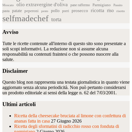
olio extravergine d'oliva
Parmigiano
pane raffermo
Moscato
Passito
ricotta
riso
patate
prosecco
pollo
pasta
peperoni
pesto
porri
risotto
selfmadechef
torta
Avviso
Tutte le ricette contenute all'interno di questo sito sono presentate a
soli scopi informativi. La redazione non si assume alcuna
responsabilità su contenuti fraintesi o che possono nuocere alla
salute.
Disclaimer
Questo blog non rappresenta una testata giornalistica in quanto viene
aggiornato senza alcuna periodicità. Non può pertanto considerarsi
un prodotto editoriale ai sensi della legge n. 62 del 7/03/2001.
Ultimi articoli
Ricetta della cheesecake bruciata al limone con confettura di
ananas fatta in casa
27 Giugno 2026
Ricetta degli sformatini di radicchio rosso con fonduta di
parmigiano
2 Giugno 2026