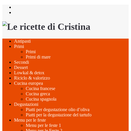
Salta
al
contenuto
Antipasti
Primi
Primi
Primi di mare
Secondi
Dessert
Lowkal & detox
Riciclo & valorizzo
Cucina europea
Cucina francese
Cucina greca
Cucina spagnola
Degustazioni
Piatti per degustazione olio d’oliva
Piatti per la degustazione del tartufo
Menu per le feste
Menu per le feste 1
Menu per le Feste 2