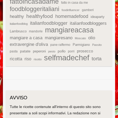
fattoincasadame
fatto in casa da me
foodbloggeritaliani
gamberi
foodinfluencer
healthyfood
homemadefood
healthy
ideaparty
italianfoodblogger
italianfoodbloggers
italianfoodblog
mangiareacasa
Lambrusco
mandorle
mangiare a casa
mangiaresano
olio
Moscato
extravergine d'oliva
Parmigiano
pane raffermo
Passito
patate
prosecco
peperoni
pollo
pasta
porri
pesto
selfmadechef
torta
ricotta
riso
risotto
AVVISO
Tutte le ricette contenute all'interno di questo sito sono
presentate a soli scopi informativi. La redazione non si