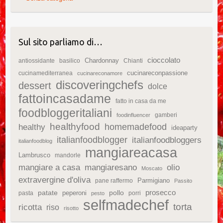
Sul sito parliamo di…
cioccolato
Chardonnay
antiossidante
basilico
Chianti
cucinareconpassione
cucinamediterranea
cucinareconamore
discoveringchefs
dessert
dolce
fattoincasadame
fatto in casa da me
foodbloggeritaliani
gamberi
foodinfluencer
healthyfood
homemadefood
healthy
ideaparty
italianfoodblogger
italianfoodbloggers
italianfoodblog
mangiareacasa
Lambrusco
mandorle
mangiare a casa
mangiaresano
olio
Moscato
extravergine d'oliva
Parmigiano
pane raffermo
Passito
patate
prosecco
peperoni
pollo
pasta
porri
pesto
selfmadechef
torta
ricotta
riso
risotto