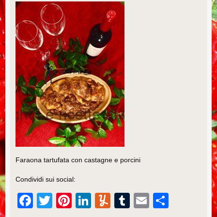
Faraona tartufata con castagne e porcini
Condividi sui social:
F
T
Pi
Li
Y
T
E
C
a
wi
nt
n
u
u
m
o