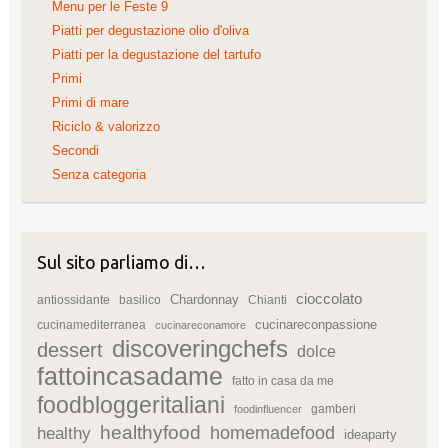
Menu per le Feste 9
Piatti per degustazione olio d'oliva
Piatti per la degustazione del tartufo
Primi
Primi di mare
Riciclo & valorizzo
Secondi
Senza categoria
Sul sito parliamo di…
cioccolato
Chardonnay
antiossidante
basilico
Chianti
cucinareconpassione
cucinamediterranea
cucinareconamore
discoveringchefs
dessert
dolce
fattoincasadame
fatto in casa da me
foodbloggeritaliani
gamberi
foodinfluencer
healthyfood
homemadefood
healthy
ideaparty