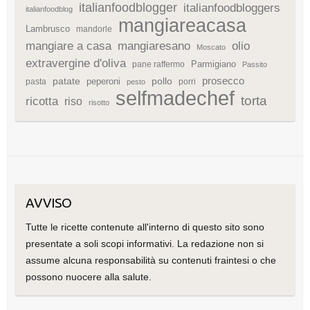
italianfoodblogger
italianfoodbloggers
italianfoodblog
mangiareacasa
Lambrusco
mandorle
mangiare a casa
mangiaresano
olio
Moscato
extravergine d'oliva
Parmigiano
pane raffermo
Passito
patate
prosecco
peperoni
pollo
pasta
porri
pesto
selfmadechef
torta
ricotta
riso
risotto
AVVISO
Tutte le ricette contenute all'interno di questo sito sono
presentate a soli scopi informativi. La redazione non si
assume alcuna responsabilità su contenuti fraintesi o che
possono nuocere alla salute.