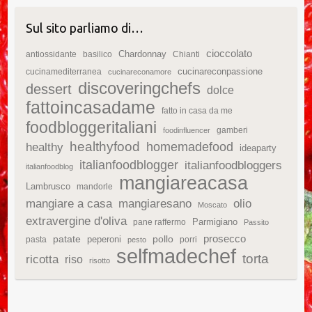
Sul sito parliamo di…
cioccolato
Chardonnay
antiossidante
basilico
Chianti
cucinareconpassione
cucinamediterranea
cucinareconamore
discoveringchefs
dessert
dolce
fattoincasadame
fatto in casa da me
foodbloggeritaliani
gamberi
foodinfluencer
healthyfood
homemadefood
healthy
ideaparty
italianfoodblogger
italianfoodbloggers
italianfoodblog
mangiareacasa
Lambrusco
mandorle
mangiare a casa
mangiaresano
olio
Moscato
extravergine d'oliva
Parmigiano
pane raffermo
Passito
patate
prosecco
peperoni
pollo
pasta
porri
pesto
selfmadechef
torta
ricotta
riso
risotto