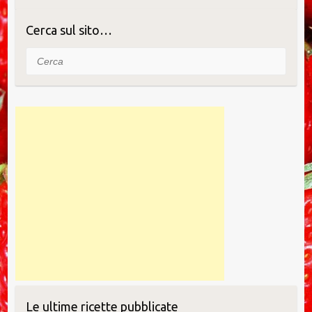
e
er
e
e
m
bl
di
b
st
dI
ly
r
vi
Cerca sul sito…
o
n
di
Cerca
o
k
Le ultime ricette pubblicate