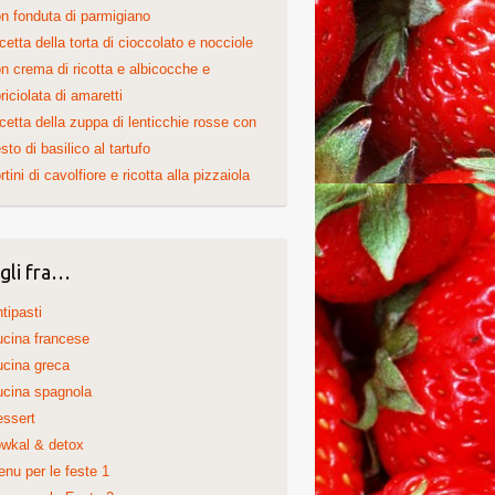
n fonduta di parmigiano
cetta della torta di cioccolato e nocciole
n crema di ricotta e albicocche e
riciolata di amaretti
cetta della zuppa di lenticchie rosse con
sto di basilico al tartufo
rtini di cavolfiore e ricotta alla pizzaiola
gli fra…
tipasti
cina francese
cina greca
cina spagnola
ssert
wkal & detox
nu per le feste 1