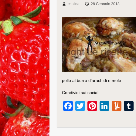
cristina
28 Gennaio 2018
pollo al burro d’arachidi e mele
Condividi sui social:
F
T
Pi
Li
Y
a
wi
nt
n
u
c
tt
er
k
m
e
er
e
e
m