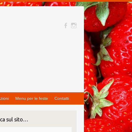
zioni
Menu per le feste
Contatti
ca sul sito…
ca