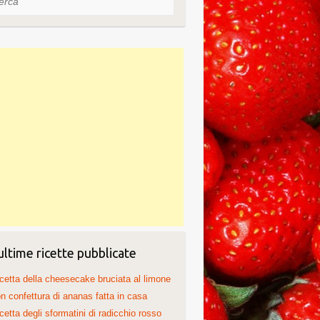
ultime ricette pubblicate
cetta della cheesecake bruciata al limone
n confettura di ananas fatta in casa
cetta degli sformatini di radicchio rosso