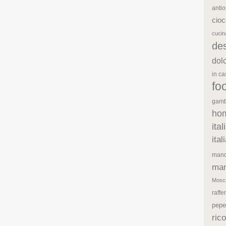
antio
cioc
cuci
de
dol
in c
fo
gamb
ho
ita
ita
mand
man
Mosc
raffe
pepe
rico