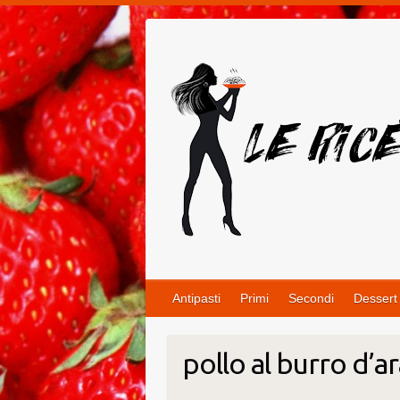
Salta
al
contenuto
Antipasti
Primi
Secondi
Dessert
pollo al burro d’a