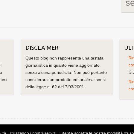
s
DISCLAIMER
ULT
Questo blog non rappresenta una testata
Ric
i
giornalistica in quanto viene aggiornato
con
me
senza alcuna periodicità. Non può pertanto
Gi
tesi
considerarsi un prodotto editoriale ai sensi
Ric
della legge n. 62 del 7/03/2001.
con
olorlib
Powered by
WordPress
lità. Utilizzando i nostri servizi, l'utente accetta le nostre modalità d'us