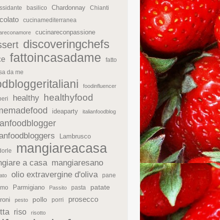
Chardonnay
ssidante
basilico
Chianti
colato
cucinamediterranea
cucinareconpassione
nareconamore
discoveringchefs
ssert
fattoincasadame
ce
fatto
asa da me
odbloggeritaliani
foodinfluencer
healthyfood
healthy
eri
memadefood
ideaparty
italianfoodblog
lianfoodblogger
lianfoodbloggers
Lambrusco
mangiareacasa
orle
giare a casa
mangiaresano
olio extravergine d'oliva
pane
ato
patate
Parmigiano
rmo
pasta
Passito
prosecco
roni
pollo
porri
pesto
tta
riso
risotto