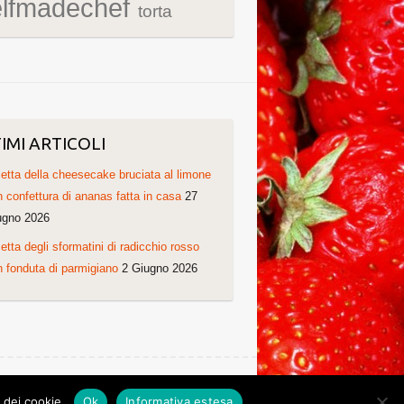
elfmadechef
torta
IMI ARTICOLI
etta della cheesecake bruciata al limone
 confettura di ananas fatta in casa
27
ugno 2026
etta degli sformatini di radicchio rosso
 fonduta di parmigiano
2 Giugno 2026
Ricette di Cristina. Non copiare grazie!
o dei cookie.
Ok
Informativa estesa