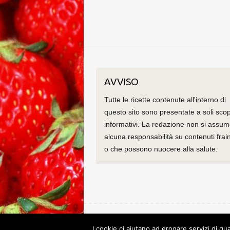
AVVISO
Tutte le ricette contenute all'interno di
questo sito sono presentate a soli scop
informativi. La redazione non si assu
alcuna responsabilità su contenuti frain
o che possono nuocere alla salute.
Copyright © 2026
Le ricette di Cristina
. Tema di
C
I cookie ci aiutano ad erogare servizi di qua