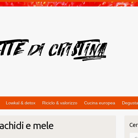
Lowkal & detox
Riciclo & valorizzo
Cucina europea
Degusta
rachidi e mele
Cer
Cer