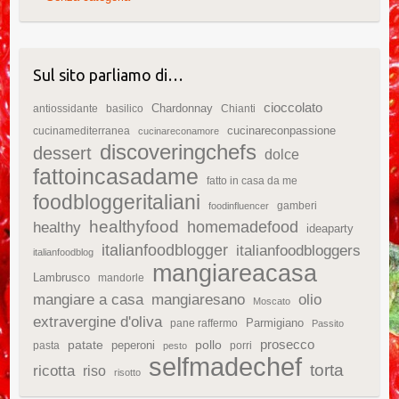
Sul sito parliamo di…
cioccolato
Chardonnay
antiossidante
basilico
Chianti
cucinareconpassione
cucinamediterranea
cucinareconamore
discoveringchefs
dessert
dolce
fattoincasadame
fatto in casa da me
foodbloggeritaliani
gamberi
foodinfluencer
healthyfood
homemadefood
healthy
ideaparty
italianfoodblogger
italianfoodbloggers
italianfoodblog
mangiareacasa
Lambrusco
mandorle
mangiare a casa
mangiaresano
olio
Moscato
extravergine d'oliva
Parmigiano
pane raffermo
Passito
patate
prosecco
peperoni
pollo
pasta
porri
pesto
selfmadechef
torta
ricotta
riso
risotto