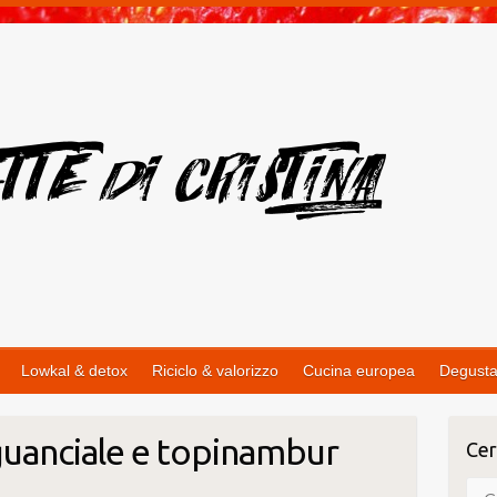
Lowkal & detox
Riciclo & valorizzo
Cucina europea
Degusta
 guanciale e topinambur
Cer
Cer