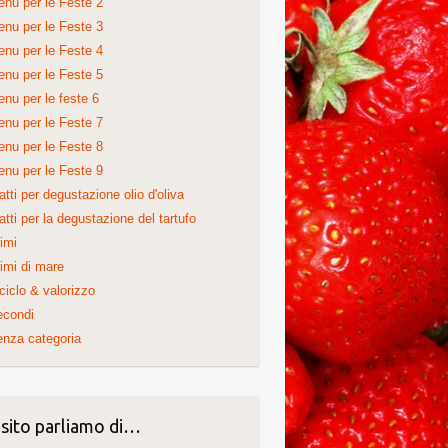
nu per le Feste 2
nu per le Feste 3
nu per le Feste 4
nu per le Feste 5
nu per le feste 6
nu per le Feste 7
nu per le Feste 8
nu per le Feste 9
atti per degustazione olio d'oliva
atti per la degustazione del tartufo
imi
imi di mare
ciclo & valorizzo
econdi
nza categoria
 sito parliamo di…