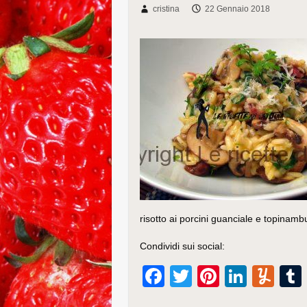
cristina
22 Gennaio 2018
risotto ai porcini guanciale e topinamb
Condividi sui social:
F
T
Pi
Li
Y
a
wi
nt
n
u