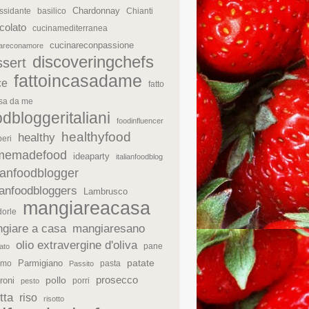
Chardonnay
ssidante
basilico
Chianti
colato
cucinamediterranea
cucinareconpassione
nareconamore
discoveringchefs
ssert
fattoincasadame
ce
fatto
asa da me
odbloggeritaliani
foodinfluencer
healthyfood
healthy
eri
memadefood
ideaparty
italianfoodblog
lianfoodblogger
lianfoodbloggers
Lambrusco
mangiareacasa
orle
giare a casa
mangiaresano
olio extravergine d'oliva
pane
ato
patate
Parmigiano
rmo
pasta
Passito
prosecco
roni
pollo
porri
pesto
tta
riso
risotto