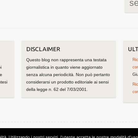
s
DISCLAIMER
ULT
Questo blog non rappresenta una testata
Ric
i
giornalistica in quanto viene aggiornato
con
me
senza alcuna periodicità. Non può pertanto
Gi
tesi
considerarsi un prodotto editoriale ai sensi
Ric
della legge n. 62 del 7/03/2001.
con
olorlib
Powered by
WordPress
lità. Utilizzando i nostri servizi, l'utente accetta le nostre modalità d'us