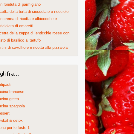
n fonduta di parmigiano
cetta della torta di cioccolato e nocciole
n crema di ricotta e albicocche e
riciolata di amaretti
cetta della zuppa di lenticchie rosse con
sto di basilico al tartufo
rtini di cavolfiore e ricotta alla pizzaiola
gli fra…
tipasti
cina francese
cina greca
cina spagnola
ssert
wkal & detox
nu per le feste 1