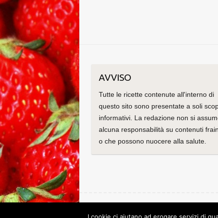
AVVISO
Tutte le ricette contenute all'interno di
questo sito sono presentate a soli scop
informativi. La redazione non si assu
alcuna responsabilità su contenuti frain
o che possono nuocere alla salute.
Copyright © 2026
Le ricette di Cristina
. Tema di
C
I cookie ci aiutano ad erogare servizi di qua