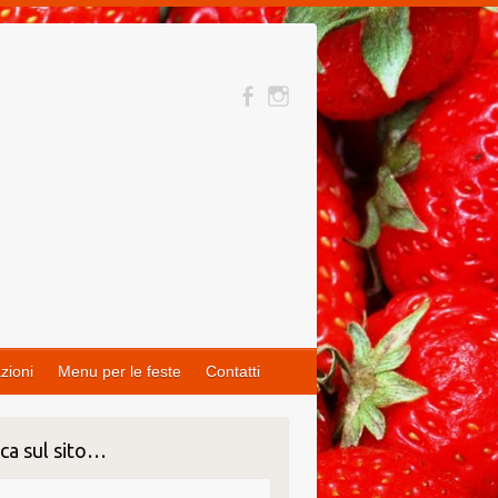
zioni
Menu per le feste
Contatti
ca sul sito…
ca