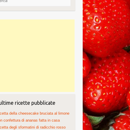
ultime ricette pubblicate
cetta della cheesecake bruciata al limone
n confettura di ananas fatta in casa
cetta degli sformatini di radicchio rosso