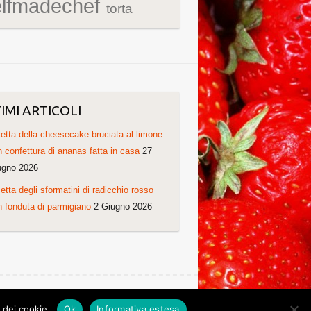
elfmadechef
torta
IMI ARTICOLI
etta della cheesecake bruciata al limone
 confettura di ananas fatta in casa
27
ugno 2026
etta degli sformatini di radicchio rosso
 fonduta di parmigiano
2 Giugno 2026
Ricette di Cristina. Non copiare grazie!
o dei cookie.
Ok
Informativa estesa