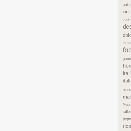
antio
cioc
cuci
de
dol
in c
fo
gamb
ho
ita
ita
mand
man
Mosc
raffe
pepe
rico