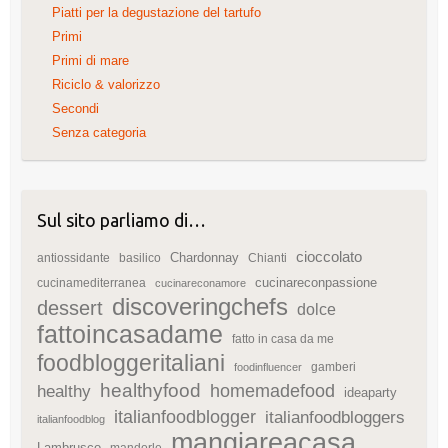
Piatti per la degustazione del tartufo
Primi
Primi di mare
Riciclo & valorizzo
Secondi
Senza categoria
Sul sito parliamo di…
cioccolato
Chardonnay
antiossidante
basilico
Chianti
cucinareconpassione
cucinamediterranea
cucinareconamore
discoveringchefs
dessert
dolce
fattoincasadame
fatto in casa da me
foodbloggeritaliani
gamberi
foodinfluencer
healthyfood
homemadefood
healthy
ideaparty
italianfoodblogger
italianfoodbloggers
italianfoodblog
mangiareacasa
Lambrusco
mandorle