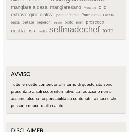
mangiare a casa
mangiaresano
olio
Moscato
extravergine d'oliva
Parmigiano
pane raffermo
Passito
patate
prosecco
peperoni
pollo
pasta
porri
pesto
selfmadechef
torta
ricotta
riso
risotto
AVVISO
Tutte le ricette contenute all'interno di questo sito sono
presentate a soli scopi informativi. La redazione non si
assume alcuna responsabilità su contenuti fraintesi o che
possono nuocere alla salute.
DISCLAIMER