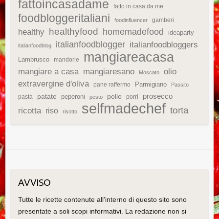
fattoincasadame
fatto in casa da me
foodbloggeritaliani
gamberi
foodinfluencer
healthyfood
homemadefood
healthy
ideaparty
italianfoodblogger
italianfoodbloggers
italianfoodblog
mangiareacasa
Lambrusco
mandorle
mangiare a casa
mangiaresano
olio
Moscato
extravergine d'oliva
Parmigiano
pane raffermo
Passito
patate
prosecco
peperoni
pollo
pasta
porri
pesto
selfmadechef
torta
ricotta
riso
risotto
AVVISO
Tutte le ricette contenute all'interno di questo sito sono
presentate a soli scopi informativi. La redazione non si