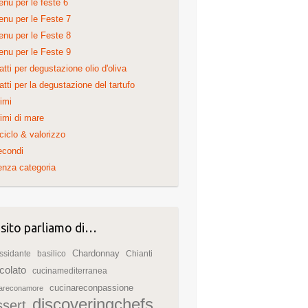
nu per le feste 6
nu per le Feste 7
nu per le Feste 8
nu per le Feste 9
atti per degustazione olio d'oliva
atti per la degustazione del tartufo
imi
imi di mare
ciclo & valorizzo
econdi
nza categoria
 sito parliamo di…
Chardonnay
ssidante
basilico
Chianti
colato
cucinamediterranea
cucinareconpassione
nareconamore
discoveringchefs
ssert