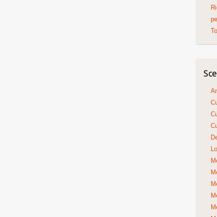
Ri
pe
To
Sce
An
Cu
Cu
Cu
De
Lo
Me
Me
Me
Me
Me