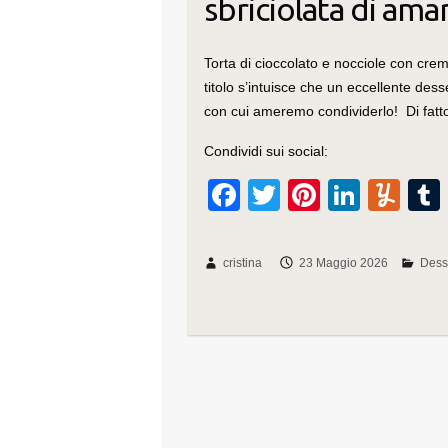
sbriciolata di amar
Torta di cioccolato e nocciole con crema
titolo s’intuisce che un eccellente dess
con cui ameremo condividerlo! Di fat
Condividi sui social:
F
T
Pi
Li
Y
a
wi
nt
n
u
c
tt
er
k
m
cristina
23 Maggio 2026
Dess
e
er
e
e
m
b
st
dI
ly
o
n
o
k