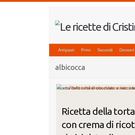
Salta
al
contenuto
Antipasti
Primi
Secondi
Dessert
albicocca
Ricetta della torta di cioccolato e nocciol
Ricetta della torta
con crema di ricot