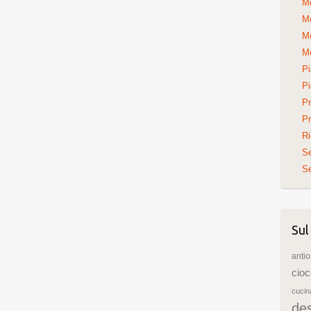
Me
Me
Me
Me
Pi
Pi
Pr
Pr
Ri
S
Se
Sul
antio
cioc
cuci
de