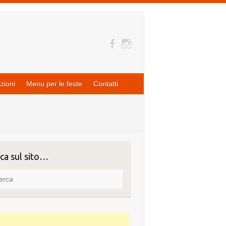
zioni
Menu per le feste
Contatti
ca sul sito…
ca