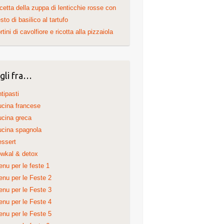
cetta della zuppa di lenticchie rosse con
sto di basilico al tartufo
rtini di cavolfiore e ricotta alla pizzaiola
gli fra…
tipasti
cina francese
cina greca
cina spagnola
ssert
wkal & detox
nu per le feste 1
nu per le Feste 2
nu per le Feste 3
nu per le Feste 4
nu per le Feste 5