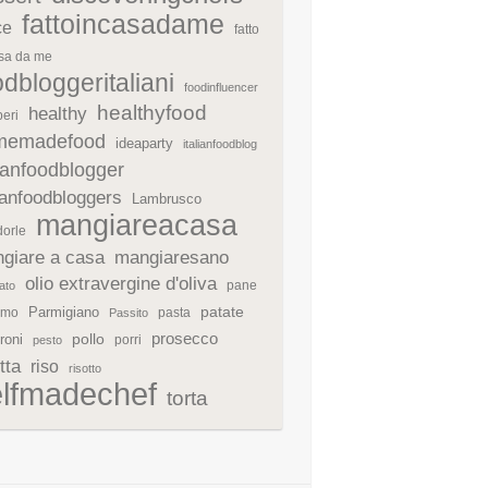
fattoincasadame
ce
fatto
asa da me
odbloggeritaliani
foodinfluencer
healthyfood
healthy
eri
memadefood
ideaparty
italianfoodblog
lianfoodblogger
lianfoodbloggers
Lambrusco
mangiareacasa
orle
giare a casa
mangiaresano
olio extravergine d'oliva
pane
ato
patate
Parmigiano
rmo
pasta
Passito
prosecco
roni
pollo
porri
pesto
tta
riso
risotto
elfmadechef
torta