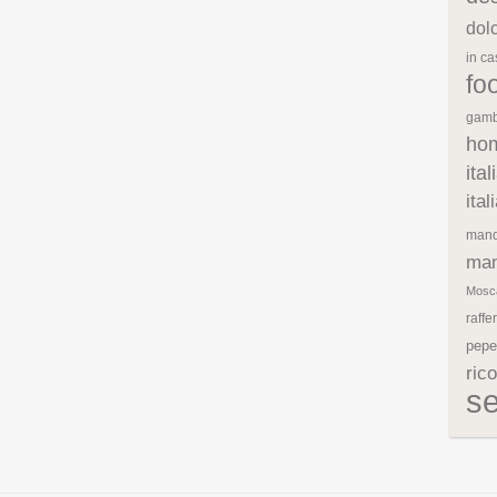
dol
in c
fo
gamb
ho
ita
ita
mand
man
Mosc
raffe
pepe
rico
s