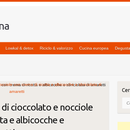
Lowkal & detox
Riciclo & valorizzo
Cucina europea
Degusta
e con crema di ricotta e albicocche e sbriciolata di amaretti
Cer
Cer
 di cioccolato e nocciole
ta e albicocche e