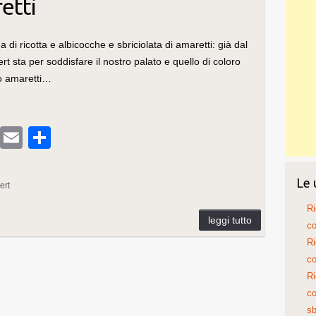
etti
 di ricotta e albicocche e sbriciolata di amaretti: già dal
ert sta per soddisfare il nostro palato e quello di coloro
to amaretti…
T
E
C
u
m
o
m
ail
n
Le 
ert
bl
di
Ri
r
vi
co
Ri
di
co
Ri
co
sb