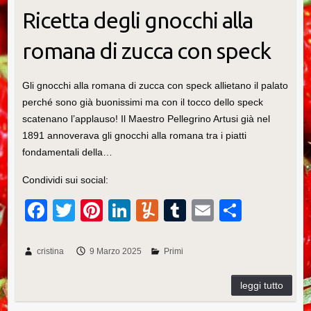
Ricetta degli gnocchi alla
romana di zucca con speck
Gli gnocchi alla romana di zucca con speck allietano il palato
perché sono già buonissimi ma con il tocco dello speck
scatenano l’applauso! Il Maestro Pellegrino Artusi già nel
1891 annoverava gli gnocchi alla romana tra i piatti
fondamentali della…
Condividi sui social:
F
T
Pi
Li
Y
T
E
C
a
wi
nt
n
u
u
m
o
c
tt
er
k
m
m
ail
n
cristina
9 Marzo 2025
Primi
e
er
e
e
m
bl
di
b
st
dI
ly
r
vi