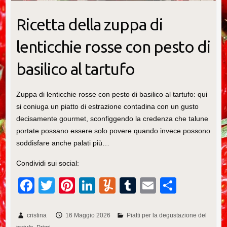
Ricetta della zuppa di
lenticchie rosse con pesto di
basilico al tartufo
Zuppa di lenticchie rosse con pesto di basilico al tartufo: qui
si coniuga un piatto di estrazione contadina con un gusto
decisamente gourmet, sconfiggendo la credenza che talune
portate possano essere solo povere quando invece possono
soddisfare anche palati più…
Condividi sui social:
F
T
Pi
Li
Y
T
E
C
a
wi
nt
n
u
u
m
o
c
tt
er
k
m
m
ail
n
cristina
16 Maggio 2026
Piatti per la degustazione del