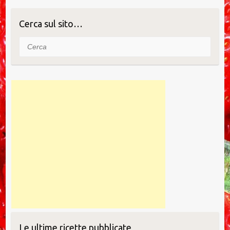
o
n
di
o
Cerca sul sito…
k
Cerca
Le ultime ricette pubblicate