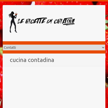
Salta
al
contenuto
cucina contadina