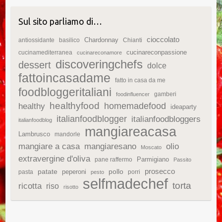
Sul sito parliamo di…
cioccolato
Chardonnay
antiossidante
basilico
Chianti
cucinareconpassione
cucinamediterranea
cucinareconamore
discoveringchefs
dessert
dolce
fattoincasadame
fatto in casa da me
foodbloggeritaliani
gamberi
foodinfluencer
healthyfood
homemadefood
healthy
ideaparty
italianfoodblogger
italianfoodbloggers
italianfoodblog
mangiareacasa
Lambrusco
mandorle
mangiare a casa
mangiaresano
olio
Moscato
extravergine d'oliva
Parmigiano
pane raffermo
Passito
patate
prosecco
peperoni
pollo
pasta
porri
pesto
selfmadechef
torta
ricotta
riso
risotto