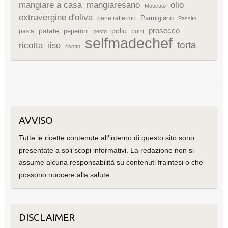
mangiare a casa
mangiaresano
olio
Moscato
extravergine d'oliva
Parmigiano
pane raffermo
Passito
patate
prosecco
peperoni
pollo
pasta
porri
pesto
selfmadechef
torta
ricotta
riso
risotto
AVVISO
Tutte le ricette contenute all'interno di questo sito sono
presentate a soli scopi informativi. La redazione non si
assume alcuna responsabilità su contenuti fraintesi o che
possono nuocere alla salute.
DISCLAIMER