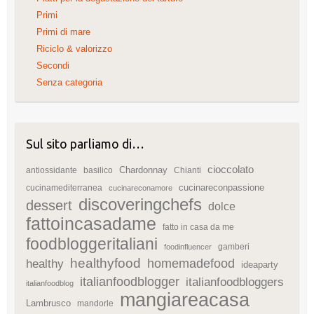
Primi
Primi di mare
Riciclo & valorizzo
Secondi
Senza categoria
Sul sito parliamo di…
cioccolato
Chardonnay
antiossidante
basilico
Chianti
cucinareconpassione
cucinamediterranea
cucinareconamore
discoveringchefs
dessert
dolce
fattoincasadame
fatto in casa da me
foodbloggeritaliani
gamberi
foodinfluencer
healthyfood
homemadefood
healthy
ideaparty
italianfoodblogger
italianfoodbloggers
italianfoodblog
mangiareacasa
Lambrusco
mandorle