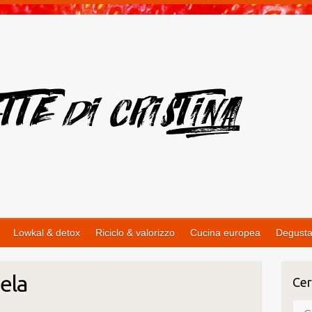
Lowkal & detox
Riciclo & valorizzo
Cucina europea
Degusta
mela
Cer
Cer