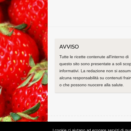
AVVISO
Tutte le ricette contenute all'interno di
questo sito sono presentate a soli scop
informativi. La redazione non si assu
alcuna responsabilità su contenuti frain
o che possono nuocere alla salute.
Copyright © 2026
Le ricette di Cristina
. Tema di
C
I cookie ci aiutano ad erogare servizi di qua