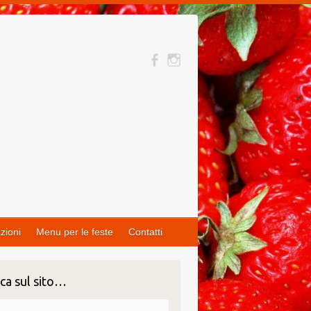
zioni
Menu per le feste
Contatti
ca sul sito…
ca