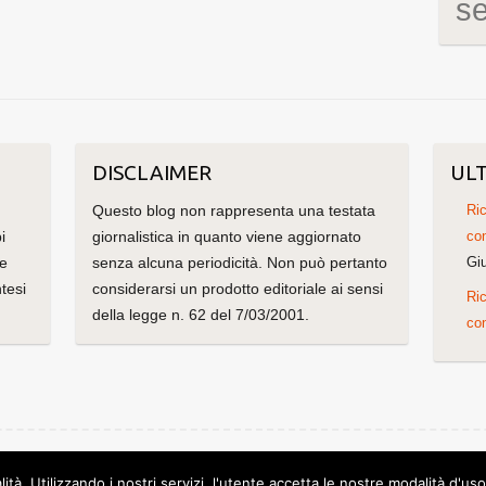
s
DISCLAIMER
ULT
Questo blog non rappresenta una testata
Ric
i
giornalistica in quanto viene aggiornato
con
me
senza alcuna periodicità. Non può pertanto
Gi
tesi
considerarsi un prodotto editoriale ai sensi
Ric
della legge n. 62 del 7/03/2001.
con
olorlib
Powered by
WordPress
lità. Utilizzando i nostri servizi, l'utente accetta le nostre modalità d'us