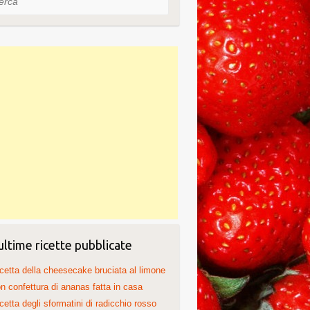
ultime ricette pubblicate
cetta della cheesecake bruciata al limone
n confettura di ananas fatta in casa
cetta degli sformatini di radicchio rosso