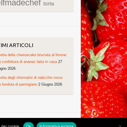
elfmadechef
torta
IMI ARTICOLI
etta della cheesecake bruciata al limone
 confettura di ananas fatta in casa
27
ugno 2026
etta degli sformatini di radicchio rosso
 fonduta di parmigiano
2 Giugno 2026
Ricette di Cristina. Non copiare grazie!
o dei cookie.
Ok
Informativa estesa