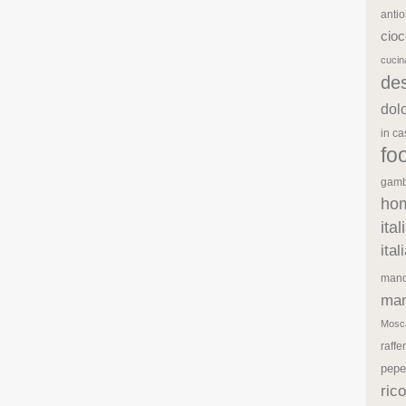
antio
cioc
cuci
de
dol
in c
fo
gamb
ho
ita
ita
mand
man
Mosc
raffe
pepe
rico