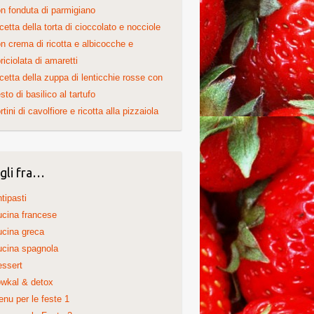
n fonduta di parmigiano
cetta della torta di cioccolato e nocciole
n crema di ricotta e albicocche e
riciolata di amaretti
cetta della zuppa di lenticchie rosse con
sto di basilico al tartufo
rtini di cavolfiore e ricotta alla pizzaiola
gli fra…
tipasti
cina francese
cina greca
cina spagnola
ssert
wkal & detox
nu per le feste 1