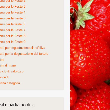
nu per le Feste 2
nu per le Feste 3
nu per le Feste 4
nu per le Feste 5
nu per le feste 6
nu per le Feste 7
nu per le Feste 8
nu per le Feste 9
atti per degustazione olio d'oliva
atti per la degustazione del tartufo
imi
imi di mare
ciclo & valorizzo
econdi
nza categoria
 sito parliamo di…