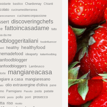
Chardonnay
ssidante
basilico
Chianti
colato
cucinamediterranea
cucinareconpassione
nareconamore
discoveringchefs
ssert
fattoincasadame
ce
fatto
asa da me
odbloggeritaliani
foodinfluencer
healthyfood
healthy
eri
memadefood
ideaparty
italianfoodblog
lianfoodblogger
lianfoodbloggers
Lambrusco
mangiareacasa
orle
giare a casa
mangiaresano
olio extravergine d'oliva
pane
ato
patate
Parmigiano
rmo
pasta
Passito
prosecco
roni
pollo
porri
pesto
tta
riso
risotto