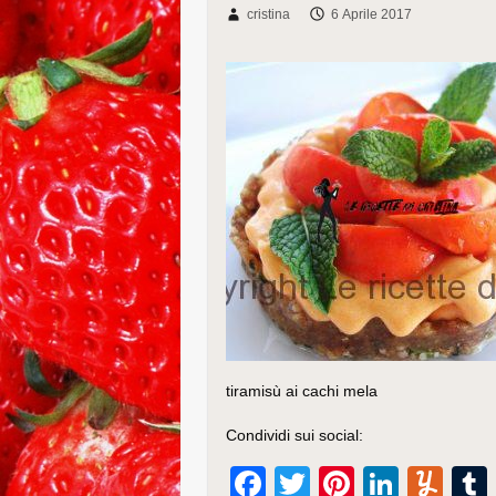
cristina
6 Aprile 2017
tiramisù ai cachi mela
Condividi sui social:
F
T
Pi
Li
Y