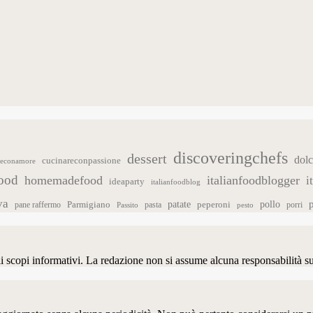
discoveringchefs
dessert
dol
cucinareconpassione
reconamore
food
homemadefood
italianfoodblogger
i
ideaparty
italianfoodblog
va
patate
Parmigiano
pollo
pasta
peperoni
pane raffermo
pesto
porri
Passito
soli scopi informativi. La redazione non si assume alcuna responsabilità s