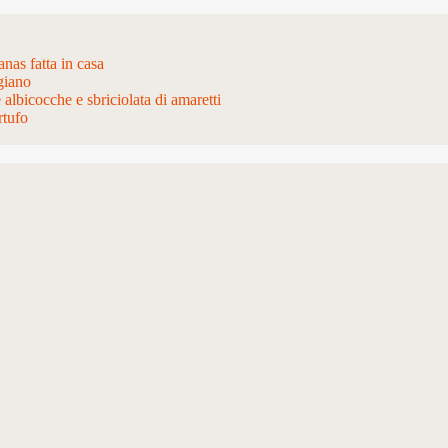
nas fatta in casa
giano
e albicocche e sbriciolata di amaretti
rtufo