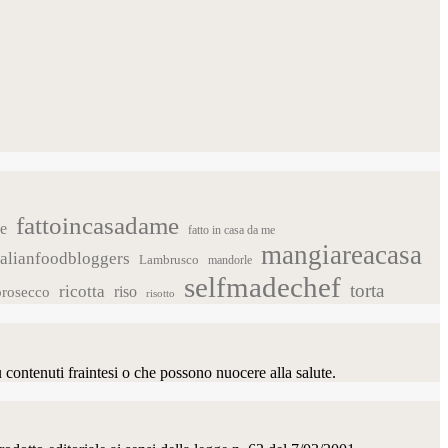
fattoincasadame
ce
fatto in casa da me
mangiareacasa
talianfoodbloggers
Lambrusco
mandorle
selfmadechef
torta
ricotta
riso
prosecco
risotto
u contenuti fraintesi o che possono nuocere alla salute.