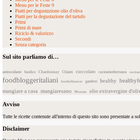
Menu per le Feste 9
Piatti per degustazione olio d'oliva
Piatti per la degustazione del tartufo
Primi
Primi di mare
Riciclo & valorizzo
Secondi
Senza categoria
Sul sito parliamo di…
cioccolato
Chardonnay
antiossidante
basilico
Chianti
cucinamediterranea
cucina
foodbloggeritaliani
healthy
healthy
foodinfluencer
gamberi
mangiare a casa
mangiaresano
olio extravergine d'oli
Moscato
Avviso
Tutte le ricette contenute all'interno di questo sito sono presentate a 
Disclaimer