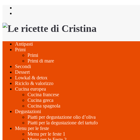
Salta
al
contenuto
Antipasti
Primi
Primi
Primi di mare
Secondi
Dessert
Lowkal & detox
Riciclo & valorizzo
Cucina europea
Cucina francese
Cucina greca
Cucina spagnola
Degustazioni
Piatti per degustazione olio d’oliva
Piatti per la degustazione del tartufo
Menu per le feste
Menu per le feste 1
Menu per le Feste 2