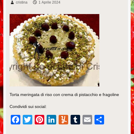
cristina
1 Aprile 2024
Torta meringata di riso con crema di pistacchio e fragoline
Condividi sui social:
F
T
Pi
Li
Y
T
E
C
a
wi
nt
n
u
u
m
o