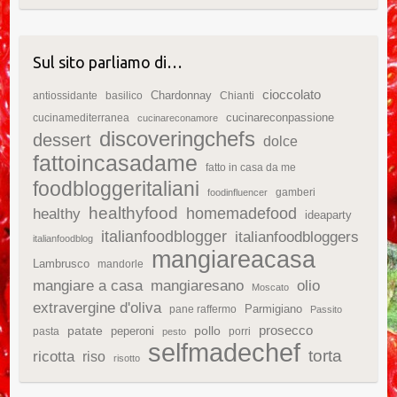
Sul sito parliamo di…
cioccolato
Chardonnay
antiossidante
basilico
Chianti
cucinareconpassione
cucinamediterranea
cucinareconamore
discoveringchefs
dessert
dolce
fattoincasadame
fatto in casa da me
foodbloggeritaliani
gamberi
foodinfluencer
healthyfood
homemadefood
healthy
ideaparty
italianfoodblogger
italianfoodbloggers
italianfoodblog
mangiareacasa
Lambrusco
mandorle
mangiare a casa
mangiaresano
olio
Moscato
extravergine d'oliva
Parmigiano
pane raffermo
Passito
patate
prosecco
peperoni
pollo
pasta
porri
pesto
selfmadechef
torta
ricotta
riso
risotto