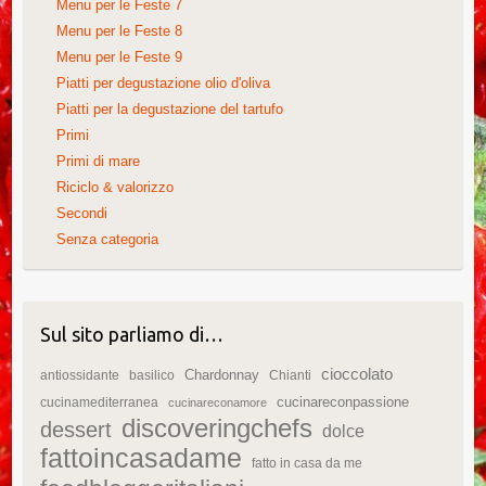
Menu per le Feste 7
Menu per le Feste 8
Menu per le Feste 9
Piatti per degustazione olio d'oliva
Piatti per la degustazione del tartufo
Primi
Primi di mare
Riciclo & valorizzo
Secondi
Senza categoria
Sul sito parliamo di…
cioccolato
Chardonnay
antiossidante
basilico
Chianti
cucinareconpassione
cucinamediterranea
cucinareconamore
discoveringchefs
dessert
dolce
fattoincasadame
fatto in casa da me