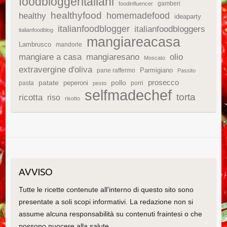
foodbloggeritaliani
gamberi
foodinfluencer
healthyfood
homemadefood
healthy
ideaparty
italianfoodblogger
italianfoodbloggers
italianfoodblog
mangiareacasa
Lambrusco
mandorle
mangiare a casa
mangiaresano
olio
Moscato
extravergine d'oliva
Parmigiano
pane raffermo
Passito
patate
prosecco
peperoni
pollo
pasta
porri
pesto
selfmadechef
torta
ricotta
riso
risotto
AVVISO
Tutte le ricette contenute all'interno di questo sito sono
presentate a soli scopi informativi. La redazione non si
assume alcuna responsabilità su contenuti fraintesi o che
possono nuocere alla salute.