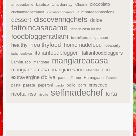
cioccolato
Chardonnay
antiossidante
basilico
Chianti
cucinareconpassione
cucinamediterranea
cucinareconamore
discoveringchefs
dessert
dolce
fattoincasadame
fatto in casa da me
foodbloggeritaliani
gamberi
foodinfluencer
healthyfood
homemadefood
healthy
ideaparty
italianfoodblogger
italianfoodbloggers
italianfoodblog
mangiareacasa
Lambrusco
mandorle
mangiare a casa
mangiaresano
olio
Moscato
extravergine d'oliva
Parmigiano
pane raffermo
Passito
patate
prosecco
peperoni
pollo
pasta
porri
pesto
selfmadechef
torta
ricotta
riso
risotto