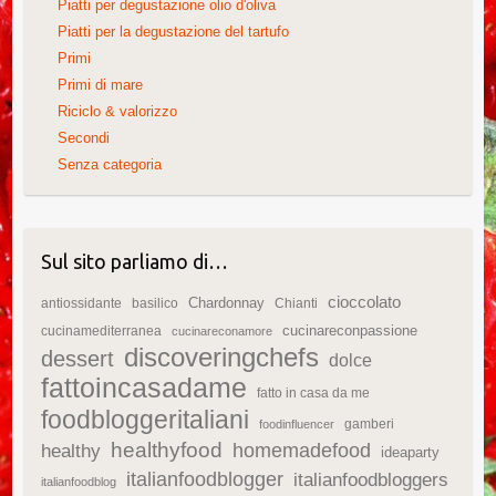
Piatti per degustazione olio d'oliva
Piatti per la degustazione del tartufo
Primi
Primi di mare
Riciclo & valorizzo
Secondi
Senza categoria
Sul sito parliamo di…
cioccolato
Chardonnay
antiossidante
basilico
Chianti
cucinareconpassione
cucinamediterranea
cucinareconamore
discoveringchefs
dessert
dolce
fattoincasadame
fatto in casa da me
foodbloggeritaliani
gamberi
foodinfluencer
healthyfood
homemadefood
healthy
ideaparty
italianfoodblogger
italianfoodbloggers
italianfoodblog