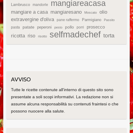
mangiareacasa
Lambrusco
mandorle
mangiare a casa
mangiaresano
olio
Moscato
extravergine d'oliva
Parmigiano
pane raffermo
Passito
patate
prosecco
peperoni
pollo
pasta
porri
pesto
selfmadechef
torta
ricotta
riso
risotto
AVVISO
Tutte le ricette contenute all'interno di questo sito sono
presentate a soli scopi informativi. La redazione non si
assume alcuna responsabilità su contenuti fraintesi o che
possono nuocere alla salute.