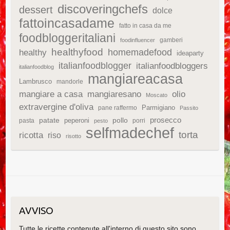
discoveringchefs
dessert
dolce
fattoincasadame
fatto in casa da me
foodbloggeritaliani
gamberi
foodinfluencer
healthyfood
homemadefood
healthy
ideaparty
italianfoodblogger
italianfoodbloggers
italianfoodblog
mangiareacasa
Lambrusco
mandorle
mangiare a casa
mangiaresano
olio
Moscato
extravergine d'oliva
Parmigiano
pane raffermo
Passito
patate
prosecco
peperoni
pollo
pasta
porri
pesto
selfmadechef
torta
ricotta
riso
risotto
AVVISO
Tutte le ricette contenute all'interno di questo sito sono