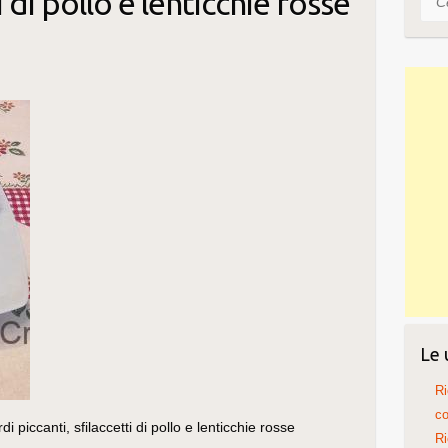
i di pollo e lenticchie rosse
Le 
Ri
co
 piccanti, sfilaccetti di pollo e lenticchie rosse
Ri