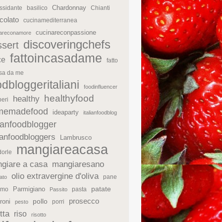
Chardonnay
ssidante
basilico
Chianti
colato
cucinamediterranea
cucinareconpassione
nareconamore
discoveringchefs
ssert
fattoincasadame
ce
fatto
asa da me
odbloggeritaliani
foodinfluencer
healthyfood
healthy
eri
memadefood
ideaparty
italianfoodblog
lianfoodblogger
lianfoodbloggers
Lambrusco
mangiareacasa
orle
giare a casa
mangiaresano
olio extravergine d'oliva
pane
ato
patate
Parmigiano
rmo
pasta
Passito
prosecco
roni
pollo
porri
pesto
tta
riso
risotto