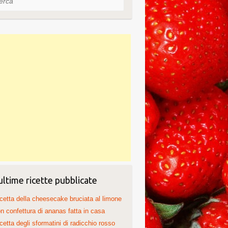
ultime ricette pubblicate
cetta della cheesecake bruciata al limone
n confettura di ananas fatta in casa
cetta degli sformatini di radicchio rosso