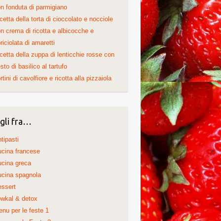
n fonduta di parmigiano
cetta della torta di cioccolato e nocciole
n crema di ricotta e albicocche e
riciolata di amaretti
cetta della zuppa di lenticchie rosse con
sto di basilico al tartufo
rtini di cavolfiore e ricotta alla pizzaiola
gli fra…
tipasti
cina francese
cina greca
cina spagnola
ssert
wkal & detox
nu per le feste 1