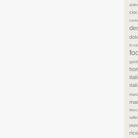
antio
cioc
cuci
de
dol
in c
fo
gamb
ho
ita
ita
mand
man
Mosc
raffe
pepe
rico