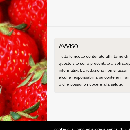
AVVISO
Tutte le ricette contenute all'interno di
questo sito sono presentate a soli scop
informativi. La redazione non si assu
alcuna responsabilità su contenuti frain
o che possono nuocere alla salute.
Copyright © 2026
Le ricette di Cristina
. Tema di
C
I cookie ci aiutano ad erogare servizi di qua