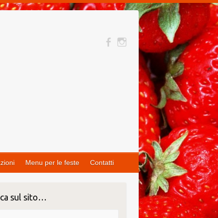
zioni
Menu per le feste
Contatti
ca sul sito…
ca