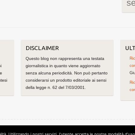
s
DISCLAIMER
ULT
Questo blog non rappresenta una testata
Ric
i
giornalistica in quanto viene aggiornato
con
me
senza alcuna periodicità. Non può pertanto
Gi
tesi
considerarsi un prodotto editoriale ai sensi
Ric
della legge n. 62 del 7/03/2001.
con
olorlib
Powered by
WordPress
lità. Utilizzando i nostri servizi, l'utente accetta le nostre modalità d'us