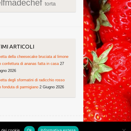
elfmadechef
torta
IMI ARTICOLI
etta della cheesecake bruciata al limone
 confettura di ananas fatta in casa
27
ugno 2026
etta degli sformatini di radicchio rosso
 fonduta di parmigiano
2 Giugno 2026
Ricette di Cristina. Non copiare grazie!
o dei cookie.
Ok
Informativa estesa