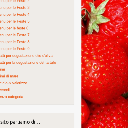
nu per le Feste 2
nu per le Feste 3
nu per le Feste 4
nu per le Feste 5
nu per le feste 6
nu per le Feste 7
nu per le Feste 8
nu per le Feste 9
atti per degustazione olio d'oliva
atti per la degustazione del tartufo
imi
imi di mare
ciclo & valorizzo
econdi
nza categoria
 sito parliamo di…