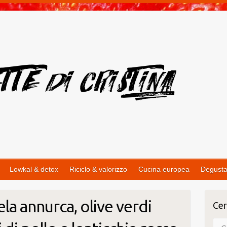
Lowkal & detox
Riciclo & valorizzo
Cucina europea
Degusta
la annurca, olive verdi
Cer
Cer