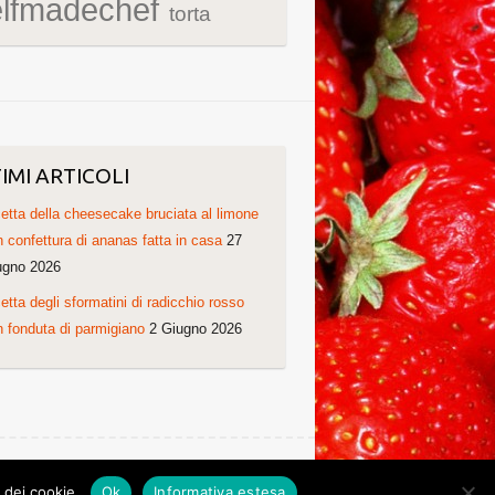
elfmadechef
torta
IMI ARTICOLI
etta della cheesecake bruciata al limone
 confettura di ananas fatta in casa
27
ugno 2026
etta degli sformatini di radicchio rosso
 fonduta di parmigiano
2 Giugno 2026
Ricette di Cristina. Non copiare grazie!
o dei cookie.
Ok
Informativa estesa