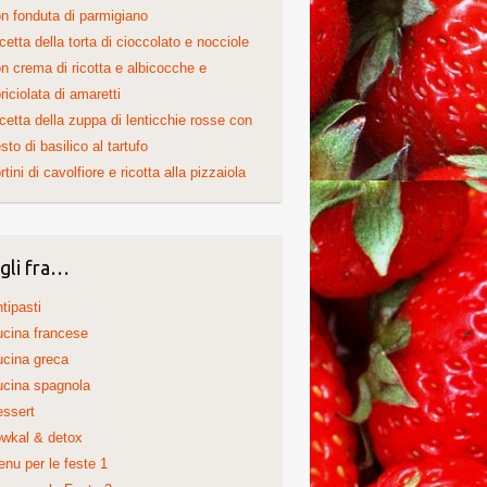
n fonduta di parmigiano
cetta della torta di cioccolato e nocciole
n crema di ricotta e albicocche e
riciolata di amaretti
cetta della zuppa di lenticchie rosse con
sto di basilico al tartufo
rtini di cavolfiore e ricotta alla pizzaiola
gli fra…
tipasti
cina francese
cina greca
cina spagnola
ssert
wkal & detox
nu per le feste 1