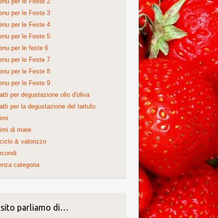
nu per le Feste 2
nu per le Feste 3
nu per le Feste 4
nu per le Feste 5
nu per le feste 6
nu per le Feste 7
nu per le Feste 8
nu per le Feste 9
atti per degustazione olio d'oliva
atti per la degustazione del tartufo
imi
imi di mare
ciclo & valorizzo
econdi
nza categoria
 sito parliamo di…