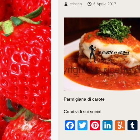
cristina
6 Aprile 2017
Parmigiana di carote
Condividi sui social:
F
T
Pi
Li
Y
a
wi
nt
n
u