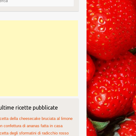
ultime ricette pubblicate
cetta della cheesecake bruciata al limone
n confettura di ananas fatta in casa
cetta degli sformatini di radicchio rosso