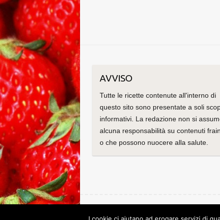
AVVISO
Tutte le ricette contenute all'interno di
questo sito sono presentate a soli scop
informativi. La redazione non si assu
alcuna responsabilità su contenuti frain
o che possono nuocere alla salute.
Copyright © 2026
Le ricette di Cristina
. Tema di
C
I cookie ci aiutano ad erogare servizi di qua