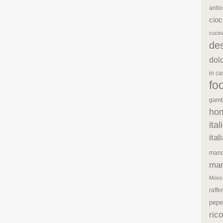
antio
cioc
cuci
de
dol
in c
fo
gamb
ho
ita
ita
mand
man
Mosc
raffe
pepe
rico