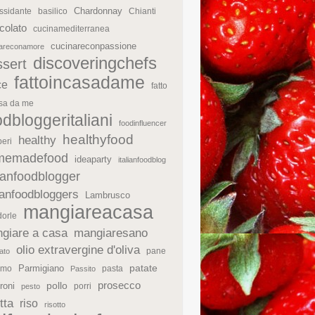
Chardonnay
ssidante
basilico
Chianti
colato
cucinamediterranea
cucinareconpassione
nareconamore
discoveringchefs
ssert
fattoincasadame
ce
fatto
asa da me
odbloggeritaliani
foodinfluencer
healthyfood
healthy
eri
memadefood
ideaparty
italianfoodblog
lianfoodblogger
lianfoodbloggers
Lambrusco
mangiareacasa
orle
giare a casa
mangiaresano
olio extravergine d'oliva
pane
ato
patate
Parmigiano
rmo
pasta
Passito
prosecco
roni
pollo
porri
pesto
tta
riso
risotto