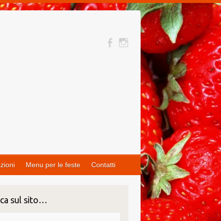
zioni
Menu per le feste
Contatti
ca sul sito…
ca