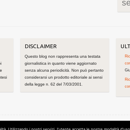
s
DISCLAIMER
ULT
Questo blog non rappresenta una testata
Ric
i
giornalistica in quanto viene aggiornato
con
me
senza alcuna periodicità. Non può pertanto
Gi
tesi
considerarsi un prodotto editoriale ai sensi
Ric
della legge n. 62 del 7/03/2001.
con
olorlib
Powered by
WordPress
lità. Utilizzando i nostri servizi, l'utente accetta le nostre modalità d'us