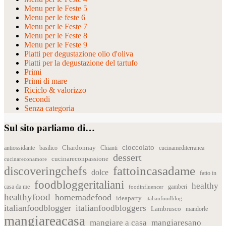
Menu per le Feste 5
Menu per le feste 6
Menu per le Feste 7
Menu per le Feste 8
Menu per le Feste 9
Piatti per degustazione olio d'oliva
Piatti per la degustazione del tartufo
Primi
Primi di mare
Riciclo & valorizzo
Secondi
Senza categoria
Sul sito parliamo di…
cioccolato
Chardonnay
antiossidante
basilico
Chianti
cucinamediterranea
dessert
cucinareconpassione
cucinareconamore
fattoincasadame
discoveringchefs
dolce
fatto in
foodbloggeritaliani
healthy
casa da me
foodinfluencer
gamberi
healthyfood
homemadefood
ideaparty
italianfoodblog
italianfoodblogger
italianfoodbloggers
Lambrusco
mandorle
mangiareacasa
mangiare a casa
mangiaresano