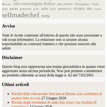
olio extravergine d'oliva
Parmigiano
pane raffermo
Moscato
Passito
ricotta
riso
patate
prosecco
pollo
pasta
peperoni
pesto
porri
risotto
selfmadechef
torta
Avviso
Tutte le ricette contenute all'interno di questo sito sono presentate a
soli scopi informativi. La redazione non si assume alcuna
responsabilità su contenuti fraintesi o che possono nuocere alla
salute.
Disclaimer
Questo blog non rappresenta una testata giornalistica in quanto viene
aggiornato senza alcuna periodicità. Non può pertanto considerarsi
un prodotto editoriale ai sensi della legge n. 62 del 7/03/2001.
Ultimi articoli
Ricetta della cheesecake bruciata al limone con confettura di
ananas fatta in casa
27 Giugno 2026
Ricetta degli sformatini di radicchio rosso con fonduta di
parmigiano
2 Giugno 2026