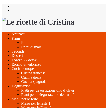
Salta
al
contenuto
Antipasti
Primi
Primi
Primi di mare
Secondi
Dessert
Lowkal & detox
Riciclo & valorizzo
Cucina europea
Cucina francese
Cucina greca
Cucina spagnola
Degustazioni
Piatti per degustazione olio d’oliva
Piatti per la degustazione del tartufo
Menu per le feste
Menu per le feste 1
Menu per le Feste 2