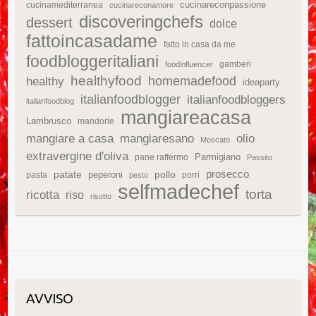
cucinareconpassione
cucinamediterranea
cucinareconamore
discoveringchefs
dessert
dolce
fattoincasadame
fatto in casa da me
foodbloggeritaliani
gamberi
foodinfluencer
healthyfood
homemadefood
healthy
ideaparty
italianfoodblogger
italianfoodbloggers
italianfoodblog
mangiareacasa
Lambrusco
mandorle
mangiare a casa
mangiaresano
olio
Moscato
extravergine d'oliva
Parmigiano
pane raffermo
Passito
patate
prosecco
peperoni
pollo
pasta
porri
pesto
selfmadechef
torta
ricotta
riso
risotto
AVVISO