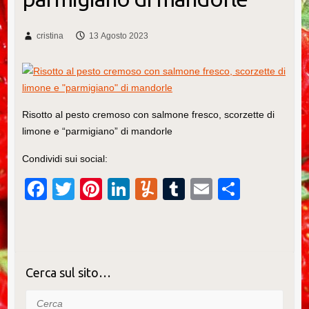
cristina
13 Agosto 2023
Risotto al pesto cremoso con salmone fresco, scorzette di
limone e “parmigiano” di mandorle
Condividi sui social:
F
T
Pi
Li
Y
T
E
C
a
wi
nt
n
u
u
m
o
c
tt
er
k
m
m
ail
n
e
er
e
e
m
bl
di
b
st
dI
ly
r
vi
Cerca sul sito…
o
n
di
Cerca