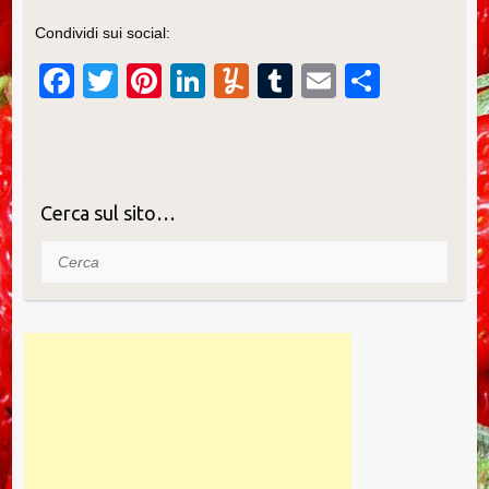
Condividi sui social:
F
T
Pi
Li
Y
T
E
C
a
wi
nt
n
u
u
m
o
c
tt
er
k
m
m
ail
n
e
er
e
e
m
bl
di
b
st
dI
ly
r
vi
Cerca sul sito…
o
n
di
Cerca
o
k