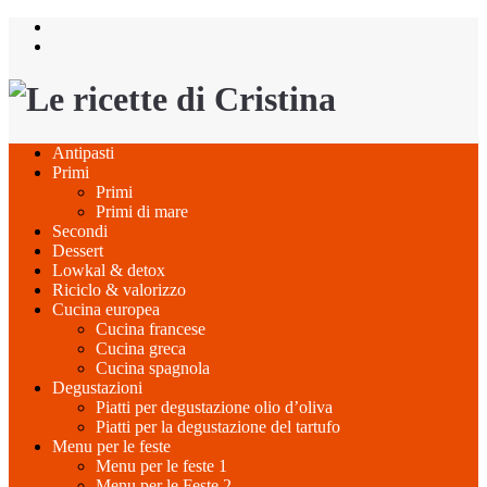
Salta
al
contenuto
Antipasti
Primi
Primi
Primi di mare
Secondi
Dessert
Lowkal & detox
Riciclo & valorizzo
Cucina europea
Cucina francese
Cucina greca
Cucina spagnola
Degustazioni
Piatti per degustazione olio d’oliva
Piatti per la degustazione del tartufo
Menu per le feste
Menu per le feste 1
Menu per le Feste 2