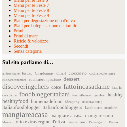
Menu per le feste 6
Menu per le Feste 7
Menu per le Feste 8
Menu per le Feste 9
Piatti per degustazione olio d'oliva
Piatti per la degustazione del tartufo
Primi
Primi di mare
Riciclo & valorizzo
Secondi
Senza categoria
Sul sito parliamo di…
cioccolato
Chardonnay
antiossidante
basilico
Chianti
cucinamediterranea
dessert
cucinareconpassione
cucinareconamore
fattoincasadame
discoveringchefs
dolce
fatto in
foodbloggeritaliani
healthy
casa da me
foodinfluencer
gamberi
healthyfood
homemadefood
ideaparty
italianfoodblog
italianfoodblogger
italianfoodbloggers
Lambrusco
mandorle
mangiareacasa
mangiare a casa
mangiaresano
olio extravergine d'oliva
Parmigiano
pane raffermo
Moscato
Passito