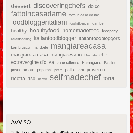
discoveringchefs
dessert
dolce
fattoincasadame
fatto in casa da me
foodbloggeritaliani
gamberi
foodinfluencer
healthyfood
homemadefood
healthy
ideaparty
italianfoodblogger
italianfoodbloggers
italianfoodblog
mangiareacasa
Lambrusco
mandorle
mangiare a casa
mangiaresano
olio
Moscato
extravergine d'oliva
Parmigiano
pane raffermo
Passito
patate
prosecco
peperoni
pollo
pasta
porri
pesto
selfmadechef
torta
ricotta
riso
risotto
AVVISO
Tutte le ricette contenute all'interno di questo sito sono