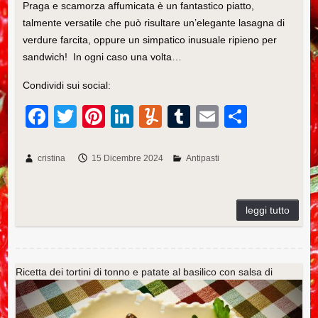
Praga e scamorza affumicata è un fantastico piatto,
talmente versatile che può risultare un’elegante lasagna di
verdure farcita, oppure un simpatico inusuale ripieno per
sandwich! In ogni caso una volta…
Condividi sui social:
F
T
Pi
Li
Y
T
E
C
a
wi
nt
n
u
u
m
o
c
tt
er
k
m
m
ail
n
cristina
15 Dicembre 2024
Antipasti
e
er
e
e
m
bl
di
b
st
dI
ly
r
vi
o
n
di
o
k
Ricetta dei tortini di tonno e patate al basilico con salsa di
senape al miele