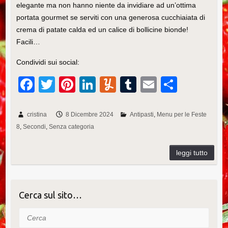
elegante ma non hanno niente da invidiare ad un’ottima
portata gourmet se serviti con una generosa cucchiaiata di
crema di patate calda ed un calice di bollicine bionde!
Facili…
Condividi sui social:
F
T
Pi
Li
Y
T
E
C
a
wi
nt
n
u
u
m
o
c
tt
er
k
m
m
ail
n
cristina
8 Dicembre 2024
Antipasti
Menu per le Feste
8
Secondi
Senza categoria
e
er
e
e
m
bl
di
b
st
dI
ly
r
vi
o
n
di
o
k
Cerca sul sito…
Cerca